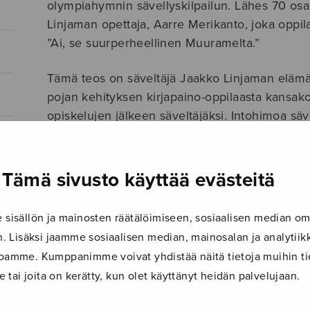
olympiahymnin sävellyskilpailun. Lähes 70 osal
Linjaman opettaja, Aarre Merikanto, joka oppila
”Ai, se suurperheellinen Muuramelta.”
Tämä teos on säveltäjä Jaakko Linjaman elämä
pojan kehityksen kirjapaino-oppilaasta kansak
opiskelujen jälkeen säveltäjäksi. Intohimoa sä
että perheeseen syntyi kaksitoista lasta, joiden
kolmea virkaa.
Tämä sivusto käyttää evästeitä
Jaakko Linjaman tuotantoon kuuluu laajamittaist
orkesterille sävellettyjen teosten lisäksi runsaa
isällön ja mainosten räätälöimiseen, sosiaalisen median om
Olympiahymnikilpailun lisäksi hän voitti myöhe
 Lisäksi jaamme sosiaalisen median, mainosalan ja analyti
ustoamme. Kumppanimme voivat yhdistää näitä tietoja muihin tie
ISBN 978-952-235-024-4
le tai joita on kerätty, kun olet käyttänyt heidän palvelujaan.
LISÄTIEDOT