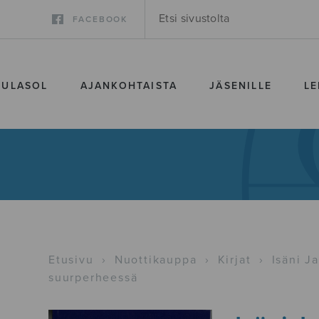
FACEBOOK
SULASOL
AJANKOHTAISTA
JÄSENILLE
LE
Etusivu
›
Nuottikauppa
›
Kirjat
›
Isäni J
suurperheessä