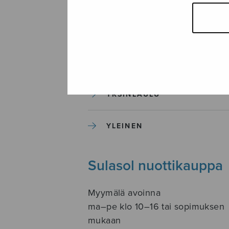
SOITINKOULUT JA OPPAAT
SOITINMUSIIKKI
YKSINLAULU
YLEINEN
Sulasol nuottikauppa
Myymälä avoinna
ma–pe klo 10–16 tai sopimuksen
mukaan