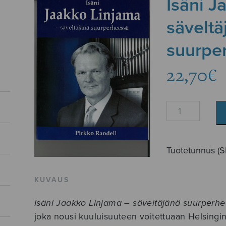
Isäni J
säveltä
suurpe
22,70
€
Isäni
Jaakko
Linjama
-
Tuotetunnus (
säveltäjänä
suurperheessä
KUVAUS
määrä
Isäni Jaakko Linjama – säveltäjänä suurperh
joka nousi kuuluisuuteen voitettuaan Helsingi