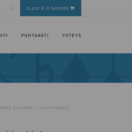
0.00 €
0 tuotetta
HTI
PUHTAASTI
YHTEYS
aakko Linjama – säveltäjänä