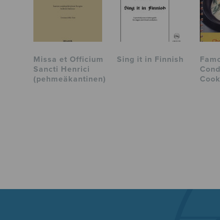
Missa et Officium
Sing it in Finnish
Famo
Sancti Henrici
Cond
(pehmeäkantinen)
Coo