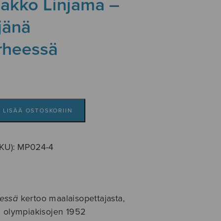
aakko Linjama –
jänä
rheessä
LISÄÄ OSTOSKORIIN
SKU):
MP024-4
eessä
kertoo maalaisopettajasta,
n olympiakisojen 1952