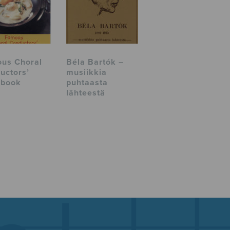
us Choral
Béla Bartók –
uctors’
musiikkia
kbook
puhtaasta
lähteestä