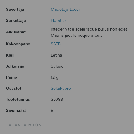
Säveltäjä
Madetoja Leevi
Sanoittaja
Horatius
Integer vitae scelerisque purus non eget
Alkusanat
Mauris jaculis neque arcu...
Kokoonpano
SATB
Kieli
Latina
Julkaisija
Sulasol
Paino
12 g
Osastot
Sekakuoro
Tuotetunnus
SL098
Sivumäärä
8
TUTUSTU MYÖS