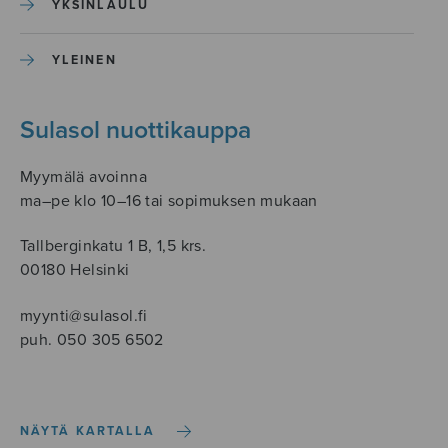
YKSINLAULU
YLEINEN
Sulasol nuottikauppa
Myymälä avoinna
ma–pe klo 10–16 tai sopimuksen mukaan
Tallberginkatu 1 B, 1,5 krs.
00180 Helsinki
myynti@sulasol.fi
puh. 050 305 6502
NÄYTÄ KARTALLA