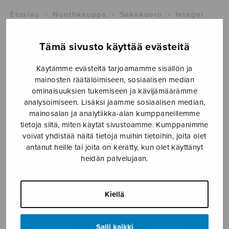
Etusivu
›
Nuottikauppa
›
Sekakuoro
›
Integer
vitae
Tämä sivusto käyttää evästeitä
Käytämme evästeitä tarjoamamme sisällön ja
mainosten räätälöimiseen, sosiaalisen median
ominaisuuksien tukemiseen ja kävijämäärämme
analysoimiseen. Lisäksi jaamme sosiaalisen median,
mainosalan ja analytiikka-alan kumppaneillemme
tietoja siitä, miten käytät sivustoamme. Kumppanimme
voivat yhdistää näitä tietoja muihin tietoihin, joita olet
Integer vitae
antanut heille tai joita on kerätty, kun olet käyttänyt
heidän palvelujaan.
Madetoja Leevi
3,00
€
Kiellä
Integer
Salli kaikki