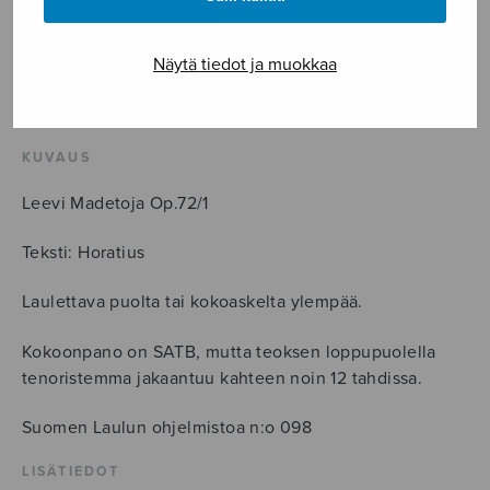
vitae
määrä
LISÄÄ OSTOSKORIIN
Näytä tiedot ja muokkaa
Tuotetunnus (SKU):
SL098
KUVAUS
Leevi Madetoja Op.72/1
Teksti: Horatius
Laulettava puolta tai kokoaskelta ylempää.
Kokoonpano on SATB, mutta teoksen loppupuolella
tenoristemma jakaantuu kahteen noin 12 tahdissa.
Suomen Laulun ohjelmistoa n:o 098
LISÄTIEDOT