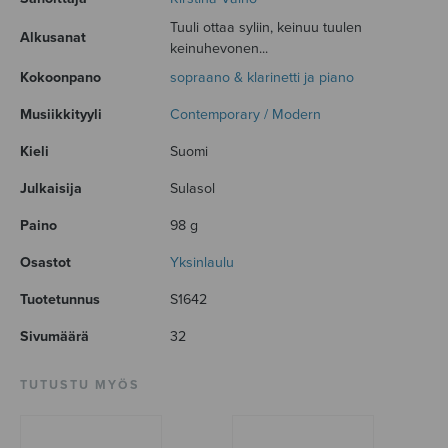
Tuuli ottaa syliin, keinuu tuulen
Alkusanat
keinuhevonen...
Kokoonpano
sopraano & klarinetti ja piano
Musiikkityyli
Contemporary / Modern
Kieli
Suomi
Julkaisija
Sulasol
Paino
98 g
Osastot
Yksinlaulu
Tuotetunnus
S1642
Sivumäärä
32
TUTUSTU MYÖS