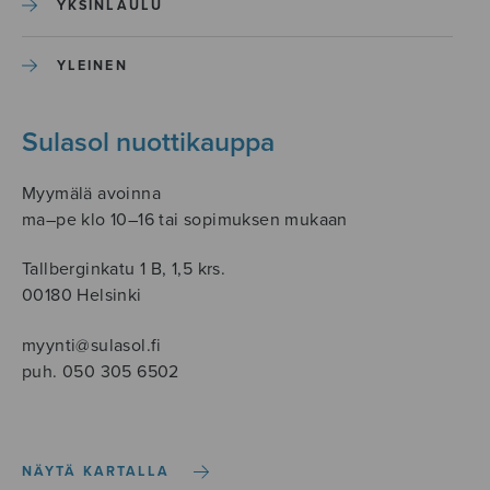
YKSINLAULU
YLEINEN
Sulasol nuottikauppa
Myymälä avoinna
ma–pe klo 10–16 tai sopimuksen mukaan
Tallberginkatu 1 B, 1,5 krs.
00180 Helsinki
myynti@sulasol.fi
puh. 050 305 6502
NÄYTÄ KARTALLA