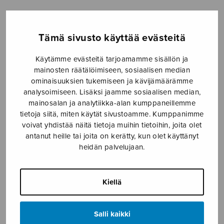
Etusivu
›
Nuottikauppa
›
Yksinlaulu
›
Hitaat
auringot
Tämä sivusto käyttää evästeitä
Käytämme evästeitä tarjoamamme sisällön ja
mainosten räätälöimiseen, sosiaalisen median
ominaisuuksien tukemiseen ja kävijämäärämme
analysoimiseen. Lisäksi jaamme sosiaalisen median,
mainosalan ja analytiikka-alan kumppaneillemme
tietoja siitä, miten käytät sivustoamme. Kumppanimme
voivat yhdistää näitä tietoja muihin tietoihin, joita olet
antanut heille tai joita on kerätty, kun olet käyttänyt
Hitaat auringot
heidän palvelujaan.
Sermilä Jarmo
20,80
€
Kiellä
Hitaat
Salli kaikki