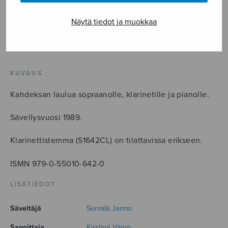
auringot
määrä
LISÄÄ OSTOSKORIIN
Näytä tiedot ja muokkaa
Tuotetunnus (SKU):
S1642
KUVAUS
Kahdeksan laulua sopraanolle, klarinetille ja pianolle.
Sävellysvuosi 1989.
Klarinettistemma (S1642CL) on tilattavissa erikseen.
ISMN 979-0-55010-642-0
LISÄTIEDOT
Säveltäjä
Sermilä Jarmo
Sanoittaja
Kirstinä Väinö