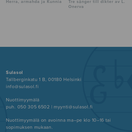
Herra, armahda ja Kunnia
Tre sånger till dikter av L.
Onerva
Sulasol
Tallberginkatu 1 B, 00180 Helsinki
info@sulasol.fi
Nuottimyymälä
puh. 050 305 6502 | myynti@sulasol.fi
Nuottimyymälä on avoinna ma–pe klo 10–16 tai
sopimuksen mukaan.