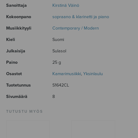
Sanoittaja
Kirstinä Väinö
Kokoonpano
sopraano & klarinetti ja piano
Musiikkityyli
Contemporary / Modern
Kieli
Suomi
Julkaisija
Sulasol
Paino
25 g
Osastot
Kamarimusiikki
,
Yksinlaulu
Tuotetunnus
S1642CL
Sivumäärä
8
TUTUSTU MYÖS