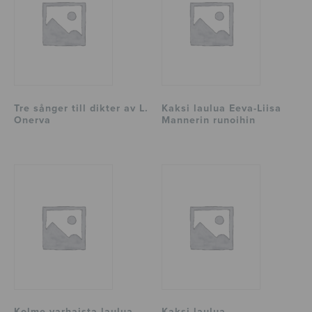
Tre sånger till dikter av L.
Kaksi laulua Eeva-Liisa
Onerva
Mannerin runoihin
Kolme varhaista laulua
Kaksi laulua