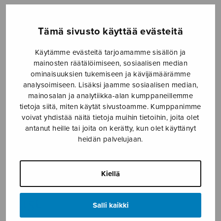
Etusivu
›
Nuottikauppa
›
Yksinlaulu
›
Hitaat
auringot, klarinettistemma
Tämä sivusto käyttää evästeitä
Käytämme evästeitä tarjoamamme sisällön ja
mainosten räätälöimiseen, sosiaalisen median
ominaisuuksien tukemiseen ja kävijämäärämme
analysoimiseen. Lisäksi jaamme sosiaalisen median,
mainosalan ja analytiikka-alan kumppaneillemme
tietoja siitä, miten käytät sivustoamme. Kumppanimme
voivat yhdistää näitä tietoja muihin tietoihin, joita olet
antanut heille tai joita on kerätty, kun olet käyttänyt
Hitaat auringot,
heidän palvelujaan.
klarinettistemma
Kiellä
Sermilä Jarmo
9,15
€
Salli kaikki