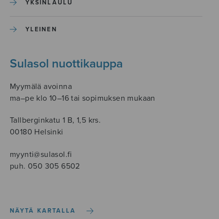
YKSINLAULU
YLEINEN
Sulasol nuottikauppa
Myymälä avoinna
ma–pe klo 10–16 tai sopimuksen mukaan
Tallberginkatu 1 B, 1,5 krs.
00180 Helsinki
myynti@sulasol.fi
puh. 050 305 6502
NÄYTÄ KARTALLA