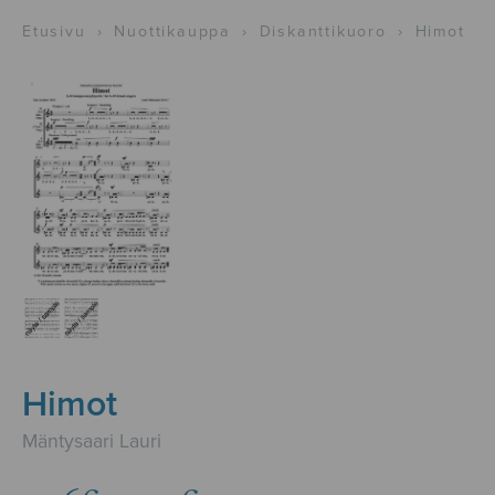
Etusivu
›
Nuottikauppa
›
Diskanttikuoro
›
Himot
Himot
Mäntysaari Lauri
Hintaluokka: