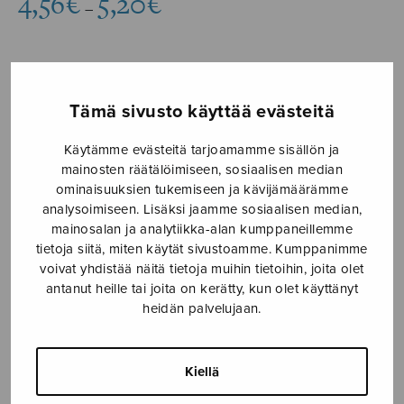
4,56
€
5,20
€
–
4,56€
-
5,20€
Formaatti
Tämä sivusto käyttää evästeitä
Käytämme evästeitä tarjoamamme sisällön ja
mainosten räätälöimiseen, sosiaalisen median
Himot
LISÄÄ
ominaisuuksien tukemiseen ja kävijämäärämme
määrä
OSTOSKORIIN
analysoimiseen. Lisäksi jaamme sosiaalisen median,
mainosalan ja analytiikka-alan kumppaneillemme
tietoja siitä, miten käytät sivustoamme. Kumppanimme
Tuotetunnus (SKU):
2799
voivat yhdistää näitä tietoja muihin tietoihin, joita olet
antanut heille tai joita on kerätty, kun olet käyttänyt
heidän palvelujaan.
KUVAUS
Rakkaudella ja intohimolla Slavonic Tractorille.
Kiellä
Sävellysvuosi 2016/2017. Kesto 3’30”