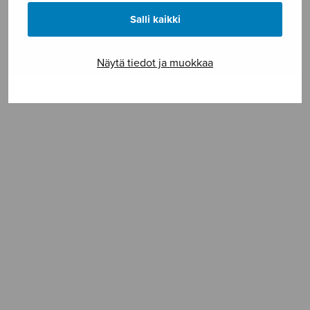
ISMN 979-0-55013-799-8
Salli kaikki
Vaikeusaste ***
Näytä tiedot ja muokkaa
SELAA NUOTTIA