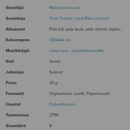
Säveltäjä
Mäntysaari Lauri
Sanoittaja
Trad. Finnish
,
trad./Elias Lönnrot
Alkusanat
Pala tuli, pala taula, pala rätsinä räpäle...
Kokoonpano
SSSAAA div.
Musiikkityyli
cross over
,
nykytaidemusiikki
Kieli
Suomi
Julkaisija
Sulasol
Paino
25 g
Formaatti
Digitaalinen nuotti, Paperinuotti
Osastot
Diskanttikuoro
Tuotetunnus
2799
Sivumäärä
8