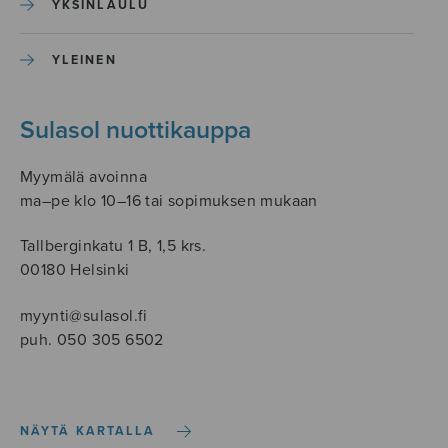
YKSINLAULU
YLEINEN
Sulasol nuottikauppa
Myymälä avoinna
ma–pe klo 10–16 tai sopimuksen mukaan
Tallberginkatu 1 B, 1,5 krs.
00180 Helsinki
myynti@sulasol.fi
puh. 050 305 6502
NÄYTÄ KARTALLA