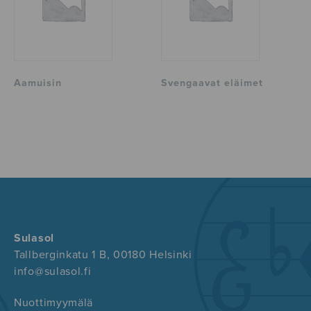
Aamuisin
Svengaavat eläimet
Sulasol
Tallberginkatu 1 B, 00180 Helsinki
info@sulasol.fi
Nuottimyymälä