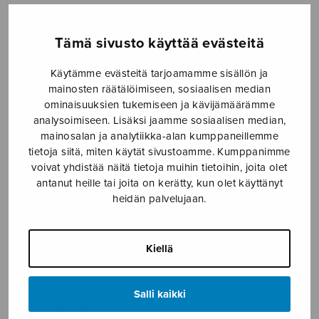
Etusivu
›
Nuottikauppa
›
Diskanttikuoro
›
Hiljainen laulu
Tämä sivusto käyttää evästeitä
Käytämme evästeitä tarjoamamme sisällön ja
mainosten räätälöimiseen, sosiaalisen median
ominaisuuksien tukemiseen ja kävijämäärämme
analysoimiseen. Lisäksi jaamme sosiaalisen median,
mainosalan ja analytiikka-alan kumppaneillemme
tietoja siitä, miten käytät sivustoamme. Kumppanimme
voivat yhdistää näitä tietoja muihin tietoihin, joita olet
antanut heille tai joita on kerätty, kun olet käyttänyt
Hiljainen laulu
heidän palvelujaan.
Kuusi Kim
Kiellä
3,15
€
Salli kaikki
sov. Reijo Kekkonen