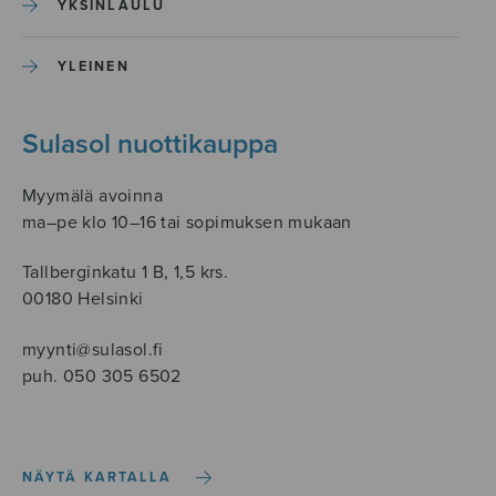
YKSINLAULU
YLEINEN
Sulasol nuottikauppa
Myymälä avoinna
ma–pe klo 10–16 tai sopimuksen mukaan
Tallberginkatu 1 B, 1,5 krs.
00180 Helsinki
myynti@sulasol.fi
puh. 050 305 6502
NÄYTÄ KARTALLA