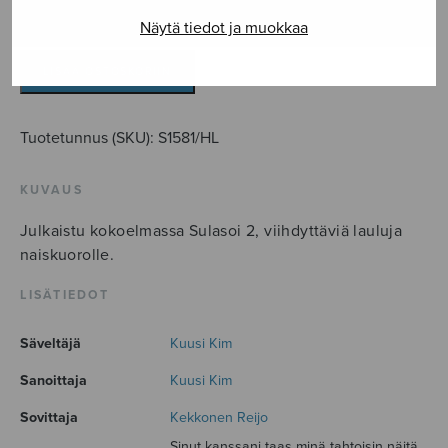
Hiljainen
Näytä tiedot ja muokkaa
laulu
määrä
LISÄÄ OSTOSKORIIN
Tuotetunnus (SKU):
S1581/HL
KUVAUS
Julkaistu kokoelmassa Sulasoi 2, viihdyttäviä lauluja
naiskuorolle.
LISÄTIEDOT
Säveltäjä
Kuusi Kim
Sanoittaja
Kuusi Kim
Sovittaja
Kekkonen Reijo
Sinut kanssani taas minä tahtoisin näitä