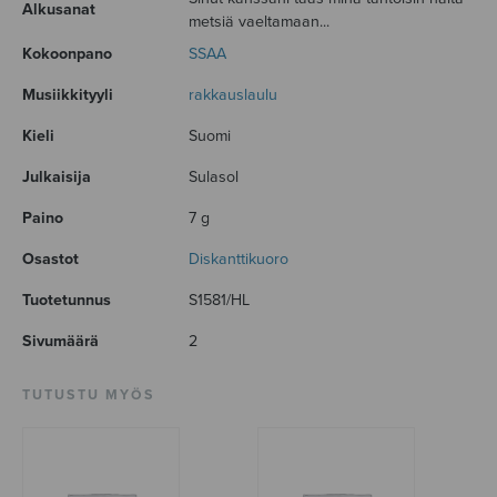
Alkusanat
metsiä vaeltamaan...
Kokoonpano
SSAA
Musiikkityyli
rakkauslaulu
Kieli
Suomi
Julkaisija
Sulasol
Paino
7 g
Osastot
Diskanttikuoro
Tuotetunnus
S1581/HL
Sivumäärä
2
TUTUSTU MYÖS