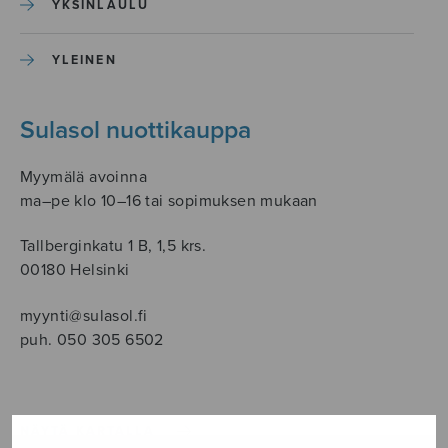
YKSINLAULU
YLEINEN
Sulasol nuottikauppa
Myymälä avoinna
ma–pe klo 10–16 tai sopimuksen mukaan
Tallberginkatu 1 B, 1,5 krs.
00180 Helsinki
myynti@sulasol.fi
puh. 050 305 6502
NÄYTÄ KARTALLA