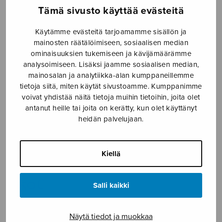
Tämä sivusto käyttää evästeitä
Etusivu
›
Nuottikauppa
›
Diskanttikuoro
›
Hiekanjyvä
Käytämme evästeitä tarjoamamme sisällön ja
mainosten räätälöimiseen, sosiaalisen median
ominaisuuksien tukemiseen ja kävijämäärämme
analysoimiseen. Lisäksi jaamme sosiaalisen median,
mainosalan ja analytiikka-alan kumppaneillemme
tietoja siitä, miten käytät sivustoamme. Kumppanimme
voivat yhdistää näitä tietoja muihin tietoihin, joita olet
antanut heille tai joita on kerätty, kun olet käyttänyt
heidän palvelujaan.
Hiekanjyvä
Kiellä
Turkka Tellu
7,50
€
Salli kaikki
Hiekanjyvä
Näytä tiedot ja muokkaa