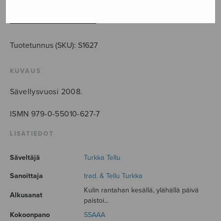
määrä
LISÄÄ OSTOSKORIIN
Tuotetunnus (SKU):
S1627
KUVAUS
Sävellysvuosi 2008.
ISMN 979-0-55010-627-7
LISÄTIEDOT
Säveltäjä
Turkka Tellu
Sanoittaja
trad. & Tellu Turkka
Kulin rantahan kesällä, ylähällä päivä
Alkusanat
paistoi...
Kokoonpano
SSAAA