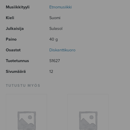
Musiikkityyli
Etnomusiikki
Kieli
Suomi
Julkaisija
Sulasol
Paino
40 g
Osastot
Diskanttikuoro
Tuotetunnus
S1627
Sivumäärä
12
TUTUSTU MYÖS