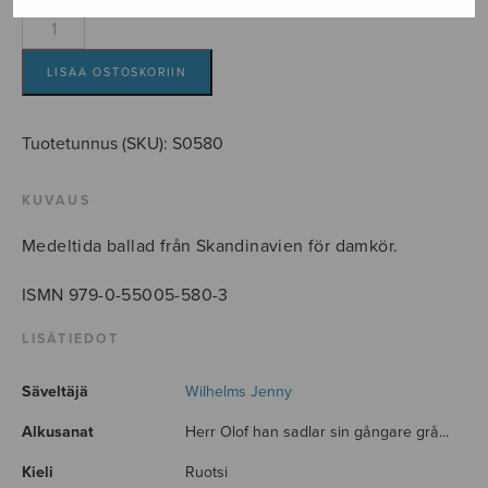
Herr
Olof
och
LISÄÄ OSTOSKORIIN
Havsfrun
määrä
Tuotetunnus (SKU):
S0580
KUVAUS
Medeltida ballad från Skandinavien för damkör.
ISMN 979-0-55005-580-3
LISÄTIEDOT
Säveltäjä
Wilhelms Jenny
Alkusanat
Herr Olof han sadlar sin gångare grå...
Kieli
Ruotsi