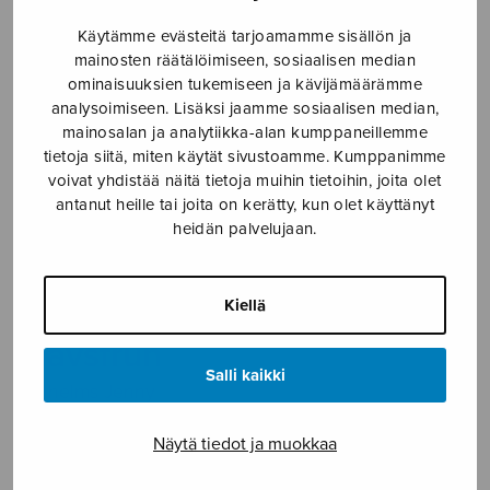
Etusivu
›
Nuottikauppa
›
Diskanttikuoro
›
Herr
Käytämme evästeitä tarjoamamme sisällön ja
Olof och Havsfrun
mainosten räätälöimiseen, sosiaalisen median
ominaisuuksien tukemiseen ja kävijämäärämme
analysoimiseen. Lisäksi jaamme sosiaalisen median,
mainosalan ja analytiikka-alan kumppaneillemme
tietoja siitä, miten käytät sivustoamme. Kumppanimme
voivat yhdistää näitä tietoja muihin tietoihin, joita olet
antanut heille tai joita on kerätty, kun olet käyttänyt
heidän palvelujaan.
Herr Olof och
Kiellä
Havsfrun
Salli kaikki
Wilhelms Jenny
7,80
€
Näytä tiedot ja muokkaa