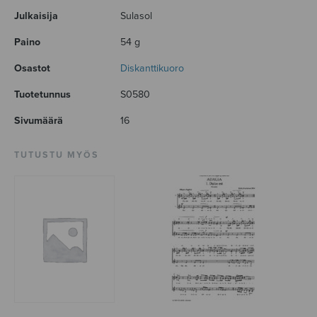
Julkaisija
Sulasol
Paino
54 g
Osastot
Diskanttikuoro
Tuotetunnus
S0580
Sivumäärä
16
TUTUSTU MYÖS