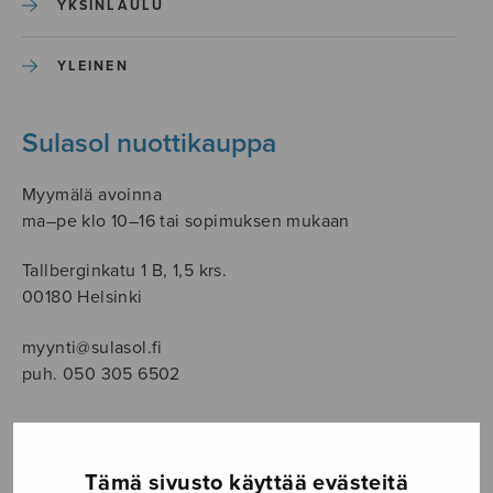
YKSINLAULU
YLEINEN
Sulasol nuottikauppa
Myymälä avoinna
ma–pe klo 10–16 tai sopimuksen mukaan
Tallberginkatu 1 B, 1,5 krs.
00180 Helsinki
myynti@sulasol.fi
puh. 050 305 6502
NÄYTÄ KARTALLA
Tämä sivusto käyttää evästeitä