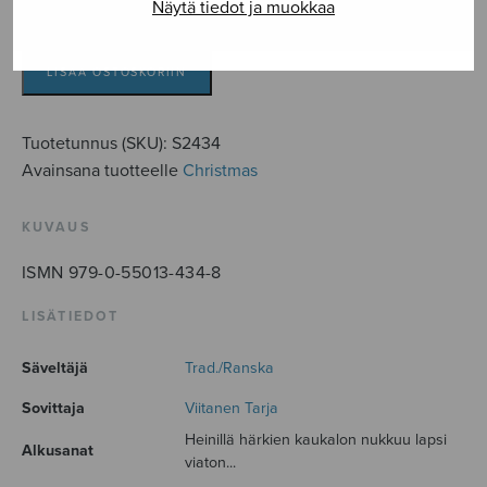
Näytä tiedot ja muokkaa
Heinillä
härkien
kaukalon
LISÄÄ OSTOSKORIIN
määrä
Tuotetunnus (SKU):
S2434
Avainsana tuotteelle
Christmas
KUVAUS
ISMN 979-0-55013-434-8
LISÄTIEDOT
Säveltäjä
Trad./Ranska
Sovittaja
Viitanen Tarja
Heinillä härkien kaukalon nukkuu lapsi
Alkusanat
viaton...