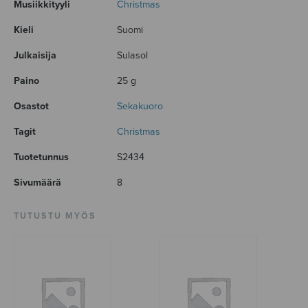
Musiikkityyli
Christmas
Kieli
Suomi
Julkaisija
Sulasol
Paino
25 g
Osastot
Sekakuoro
Tagit
Christmas
Tuotetunnus
S2434
Sivumäärä
8
TUTUSTU MYÖS