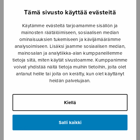
Etusivu
›
Nuottikauppa
›
Sekakuoro
›
Heinillä
Tämä sivusto käyttää evästeitä
härkien kaukalon
Käytämme evästeitä tarjoamamme sisällön ja
mainosten räätälöimiseen, sosiaalisen median
ominaisuuksien tukemiseen ja kävijämäärämme
analysoimiseen. Lisäksi jaamme sosiaalisen median,
mainosalan ja analytiikka-alan kumppaneillemme
tietoja siitä, miten käytät sivustoamme. Kumppanimme
voivat yhdistää näitä tietoja muihin tietoihin, joita olet
antanut heille tai joita on kerätty, kun olet käyttänyt
heidän palvelujaan.
Heinillä härkien
kaukalon
Kiellä
Trad./Ranska
Salli kaikki
4,30
€