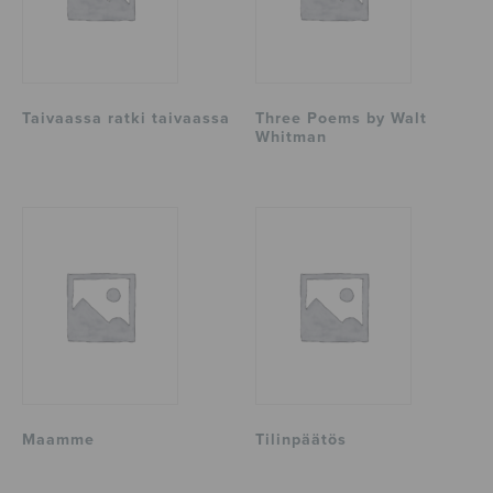
Taivaassa ratki taivaassa
Three Poems by Walt
Whitman
Maamme
Tilinpäätös