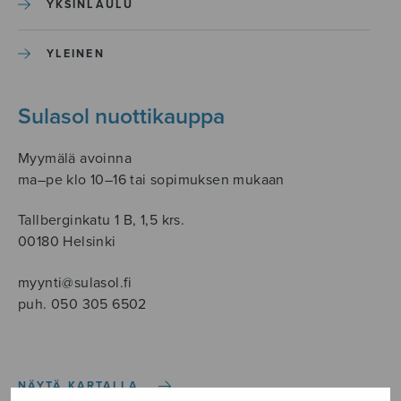
YKSINLAULU
YLEINEN
Sulasol nuottikauppa
Myymälä avoinna
ma–pe klo 10–16 tai sopimuksen mukaan
Tallberginkatu 1 B, 1,5 krs.
00180 Helsinki
myynti@sulasol.fi
puh. 050 305 6502
NÄYTÄ KARTALLA