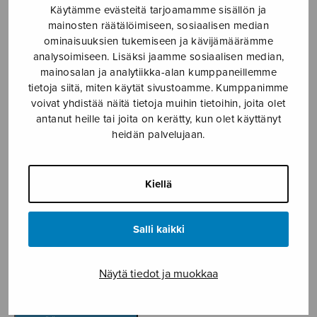
Käytämme evästeitä tarjoamamme sisällön ja
Etusivu
›
Nuottikauppa
›
Mieskuoro
›
Harju
mainosten räätälöimiseen, sosiaalisen median
ominaisuuksien tukemiseen ja kävijämäärämme
analysoimiseen. Lisäksi jaamme sosiaalisen median,
mainosalan ja analytiikka-alan kumppaneillemme
tietoja siitä, miten käytät sivustoamme. Kumppanimme
voivat yhdistää näitä tietoja muihin tietoihin, joita olet
antanut heille tai joita on kerätty, kun olet käyttänyt
heidän palvelujaan.
Harju
Kiellä
Holma Juha
Salli kaikki
6,40
€
Näytä tiedot ja muokkaa
Harju
määrä