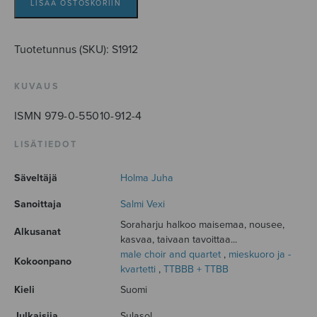
LISÄÄ OSTOSKORIIN
Tuotetunnus (SKU):
S1912
KUVAUS
ISMN 979-0-55010-912-4
LISÄTIEDOT
Säveltäjä
Holma Juha
Sanoittaja
Salmi Vexi
Soraharju halkoo maisemaa, nousee,
Alkusanat
kasvaa, taivaan tavoittaa...
male choir and quartet
,
mieskuoro ja -
Kokoonpano
kvartetti
,
TTBBB + TTBB
Kieli
Suomi
Julkaisija
Sulasol