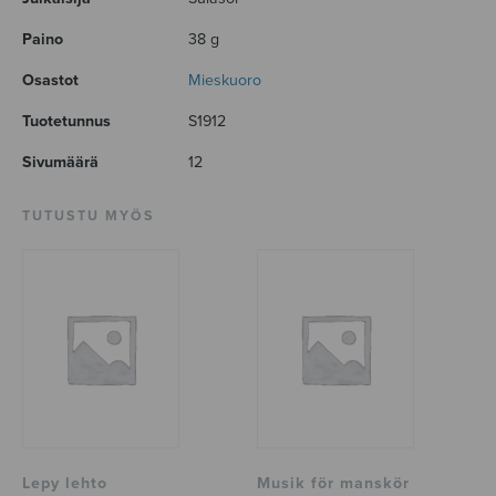
Paino
38 g
Osastot
Mieskuoro
Tuotetunnus
S1912
Sivumäärä
12
TUTUSTU MYÖS
Lepy lehto
Musik för manskör