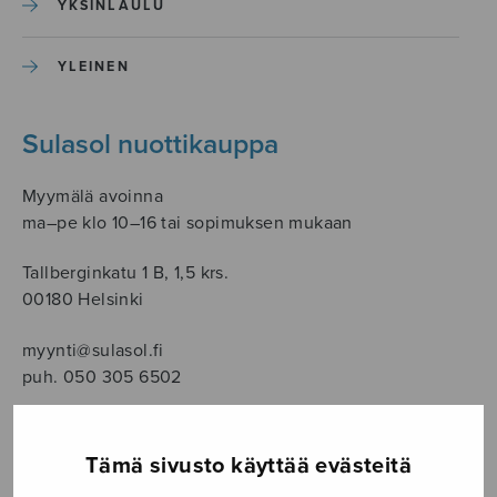
YKSINLAULU
YLEINEN
Sulasol nuottikauppa
Myymälä avoinna
ma–pe klo 10–16 tai sopimuksen mukaan
Tallberginkatu 1 B, 1,5 krs.
00180 Helsinki
myynti@sulasol.fi
puh. 050 305 6502
Tämä sivusto käyttää evästeitä
NÄYTÄ KARTALLA