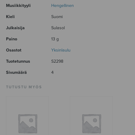
Musiikkityyli
Hengellinen
Kieli
Suomi
Julkaisija
Sulasol
Paino
13 g
Osastot
Yksinlaulu
Tuotetunnus
S2298
Sivumäärä
4
TUTUSTU MYÖS