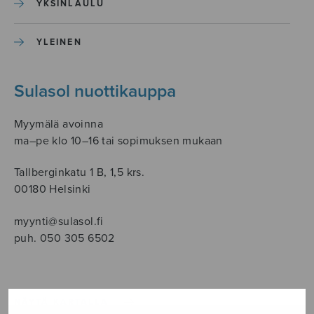
YKSINLAULU
YLEINEN
Sulasol nuottikauppa
Myymälä avoinna
ma–pe klo 10–16 tai sopimuksen mukaan
Tallberginkatu 1 B, 1,5 krs.
00180 Helsinki
myynti@sulasol.fi
puh. 050 305 6502
NÄYTÄ KARTALLA