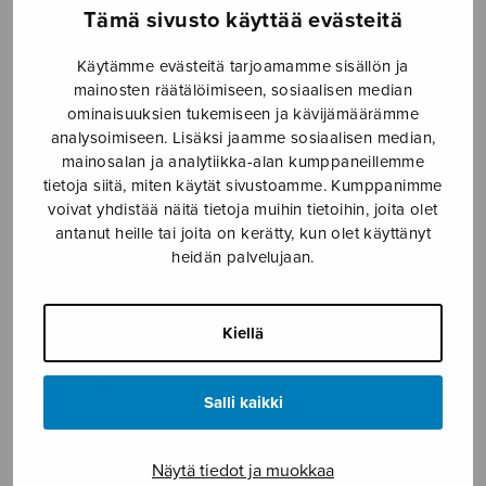
Tämä sivusto käyttää evästeitä
Etusivu
›
Nuottikauppa
›
Yksinlaulu
›
Hän joka
silmän loi
Käytämme evästeitä tarjoamamme sisällön ja
mainosten räätälöimiseen, sosiaalisen median
ominaisuuksien tukemiseen ja kävijämäärämme
analysoimiseen. Lisäksi jaamme sosiaalisen median,
mainosalan ja analytiikka-alan kumppaneillemme
tietoja siitä, miten käytät sivustoamme. Kumppanimme
voivat yhdistää näitä tietoja muihin tietoihin, joita olet
antanut heille tai joita on kerätty, kun olet käyttänyt
heidän palvelujaan.
Hän joka silmän
Kiellä
loi
Tuomela Tapio
Salli kaikki
4,81
€
Näytä tiedot ja muokkaa