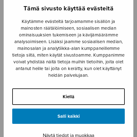
Tämä sivusto käyttää evästeitä
Etusivu
›
Nuottikauppa
›
Sekakuoro
›
Glädjens
blomster
Käytämme evästeitä tarjoamamme sisällön ja
mainosten räätälöimiseen, sosiaalisen median
ominaisuuksien tukemiseen ja kävijämäärämme
analysoimiseen. Lisäksi jaamme sosiaalisen median,
mainosalan ja analytiikka-alan kumppaneillemme
tietoja siitä, miten käytät sivustoamme. Kumppanimme
voivat yhdistää näitä tietoja muihin tietoihin, joita olet
antanut heille tai joita on kerätty, kun olet käyttänyt
heidän palvelujaan.
Glädjens
blomster
Kiellä
trad. / Ruotsi
Salli kaikki
2,54
€
Näytä tiedot ja muokkaa