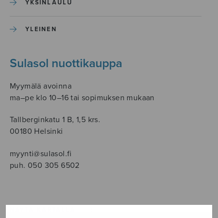
YKSINLAULU
YLEINEN
Sulasol nuottikauppa
Myymälä avoinna
ma–pe klo 10–16 tai sopimuksen mukaan
Tallberginkatu 1 B, 1,5 krs.
00180 Helsinki
myynti@sulasol.fi
puh. 050 305 6502
NÄYTÄ KARTALLA