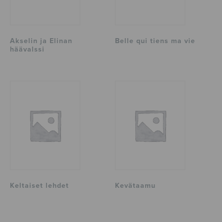
Akselin ja Elinan
Belle qui tiens ma vie
häävalssi
Keltaiset lehdet
Kevätaamu