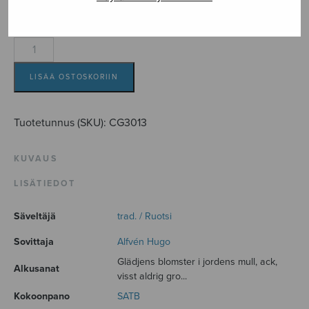
sov./arr. Hugo Alfvén
Glädjens
blomster
määrä
LISÄÄ OSTOSKORIIN
Tuotetunnus (SKU):
CG3013
KUVAUS
LISÄTIEDOT
Säveltäjä
trad. / Ruotsi
Sovittaja
Alfvén Hugo
Glädjens blomster i jordens mull, ack,
Alkusanat
visst aldrig gro...
Kokoonpano
SATB