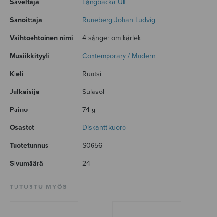
Säveltäjä
Långbacka Ulf
Sanoittaja
Runeberg Johan Ludvig
Vaihtoehtoinen nimi
4 sånger om kärlek
Musiikkityyli
Contemporary / Modern
Kieli
Ruotsi
Julkaisija
Sulasol
Paino
74 g
Osastot
Diskanttikuoro
Tuotetunnus
S0656
Sivumäärä
24
TUTUSTU MYÖS