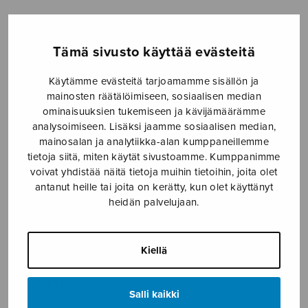
Etusivu
›
Nuottikauppa
›
Diskanttikuoro
›
Fyra
sånger om kärlek
Tämä sivusto käyttää evästeitä
Käytämme evästeitä tarjoamamme sisällön ja
mainosten räätälöimiseen, sosiaalisen median
ominaisuuksien tukemiseen ja kävijämäärämme
analysoimiseen. Lisäksi jaamme sosiaalisen median,
mainosalan ja analytiikka-alan kumppaneillemme
tietoja siitä, miten käytät sivustoamme. Kumppanimme
voivat yhdistää näitä tietoja muihin tietoihin, joita olet
antanut heille tai joita on kerätty, kun olet käyttänyt
Fyra sånger om
heidän palvelujaan.
kärlek
Långbacka Ulf
Kiellä
11,70
€
Salli kaikki