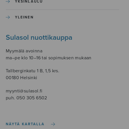
YKSINLAULU
YLEINEN
Sulasol nuottikauppa
Myymälä avoinna
ma–pe klo 10–16 tai sopimuksen mukaan
Tallberginkatu 1 B, 1,5 krs.
00180 Helsinki
myynti@sulasol.fi
puh. 050 305 6502
NÄYTÄ KARTALLA