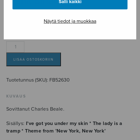
Frank Sinatra
Salli kaikki
hits, SA + piano
Näytä tiedot ja muokkaa
10,50
€
Frankly
speaking
-
LISÄÄ OSTOSKORIIN
three
classic
Tuotetunnus (SKU):
FB52630
Frank
Sinatra
KUVAUS
hits,
SA
Sovittanut Charles Beale.
+
piano
Sisällys:
I’ve got you under my skin * The lady is a
määrä
tramp * Theme from ’New York, New York’