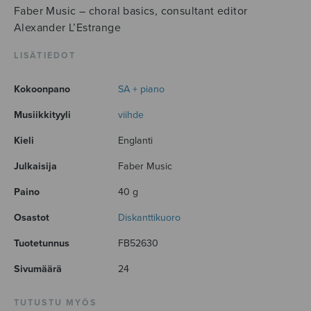
Faber Music – choral basics, consultant editor
Alexander L’Estrange
LISÄTIEDOT
Kokoonpano
SA + piano
Musiikkityyli
viihde
Kieli
Englanti
Julkaisija
Faber Music
Paino
40 g
Osastot
Diskanttikuoro
Tuotetunnus
FB52630
Sivumäärä
24
TUTUSTU MYÖS