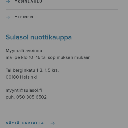
YKSINLAULU
YLEINEN
Sulasol nuottikauppa
Myymälä avoinna
ma–pe klo 10–16 tai sopimuksen mukaan
Tallberginkatu 1 B, 1,5 krs.
00180 Helsinki
myynti@sulasol.fi
puh. 050 305 6502
NÄYTÄ KARTALLA