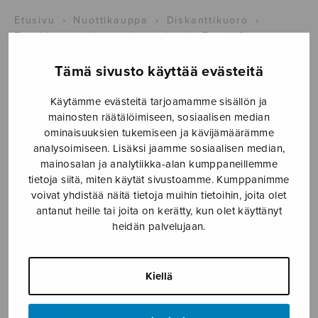
Etusivu
›
Nuottikauppa
›
Diskanttikuoro
›
Frankly speaking – three classic Frank Sinatra
hits, SA + piano
Tämä sivusto käyttää evästeitä
Käytämme evästeitä tarjoamamme sisällön ja
mainosten räätälöimiseen, sosiaalisen median
ominaisuuksien tukemiseen ja kävijämäärämme
analysoimiseen. Lisäksi jaamme sosiaalisen median,
mainosalan ja analytiikka-alan kumppaneillemme
tietoja siitä, miten käytät sivustoamme. Kumppanimme
voivat yhdistää näitä tietoja muihin tietoihin, joita olet
antanut heille tai joita on kerätty, kun olet käyttänyt
heidän palvelujaan.
Frankly speaking
Kiellä
– three classic