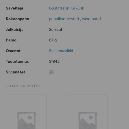
Säveltäjä
Gustafsson Kaj-Erik
Kokoonpano
puhallinorkesteri
,
wind band
Julkaisija
Sulasol
Paino
87 g
Osastot
Soitinmusiikki
Tuotetunnus
S1942
Sivumäärä
28
TUTUSTU MYÖS