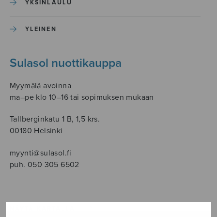
YKSINLAULU
YLEINEN
Sulasol nuottikauppa
Myymälä avoinna
ma–pe klo 10–16 tai sopimuksen mukaan
Tallberginkatu 1 B, 1,5 krs.
00180 Helsinki
myynti@sulasol.fi
puh. 050 305 6502
NÄYTÄ KARTALLA