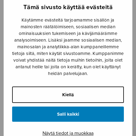
Tämä sivusto käyttää evästeitä
Etusivu
›
Nuottikauppa
›
Soitinmusiikki
›
Fantasia festivo – score
Käytämme evästeitä tarjoamamme sisällön ja
mainosten räätälöimiseen, sosiaalisen median
ominaisuuksien tukemiseen ja kävijämäärämme
analysoimiseen. Lisäksi jaamme sosiaalisen median,
mainosalan ja analytiikka-alan kumppaneillemme
tietoja siitä, miten käytät sivustoamme. Kumppanimme
voivat yhdistää näitä tietoja muihin tietoihin, joita olet
antanut heille tai joita on kerätty, kun olet käyttänyt
heidän palvelujaan.
Fantasia festivo
Kiellä
– score
Gustafsson Kaj-Erik
Salli kaikki
30,70
€
Näytä tiedot ja muokkaa