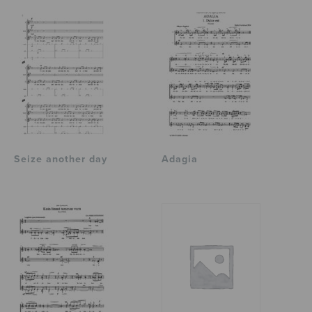
Seize another day
Adagia