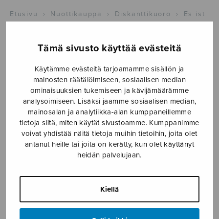
Etusivu
›
Nuottikauppa
›
Diskanttikuoro
›
Es ist
ein Ros entsprungen
Tämä sivusto käyttää evästeitä
Käytämme evästeitä tarjoamamme sisällön ja
mainosten räätälöimiseen, sosiaalisen median
ominaisuuksien tukemiseen ja kävijämäärämme
analysoimiseen. Lisäksi jaamme sosiaalisen median,
mainosalan ja analytiikka-alan kumppaneillemme
tietoja siitä, miten käytät sivustoamme. Kumppanimme
voivat yhdistää näitä tietoja muihin tietoihin, joita olet
Es ist ein Ros
antanut heille tai joita on kerätty, kun olet käyttänyt
entsprungen
heidän palvelujaan.
trad.
Kiellä
4,30
€