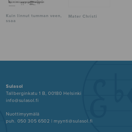
Kuin linnut tumman veen,
Mater Christi
ssaa
Sulasol
Tallberginkatu 1 B, 00180 Helsinki
info@sulasol.fi
Nuottimyymälä
puh. 050 305 6502 | myynti@sulasol.fi