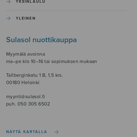
YKSINLAULU
YLEINEN
Sulasol nuottikauppa
Myymälä avoinna
ma–pe klo 10–16 tai sopimuksen mukaan
Tallberginkatu 1 B, 1,5 krs.
00180 Helsinki
myynti@sulasol.fi
puh. 050 305 6502
NÄYTÄ KARTALLA