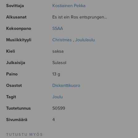
Sovittaja
Kostiainen Pekka
Alkusanat
Es ist ein Ros entsprungen...
Kokoonpano
SSAA
Musiikkityyli
Christmas
,
Joululaulu
Kieli
saksa
Julkaisija
Sulasol
Paino
13 g
Osastot
Diskanttikuoro
Tagit
Joulu
Tuotetunnus
S0599
Sivumäärä
4
TUTUSTU MYÖS