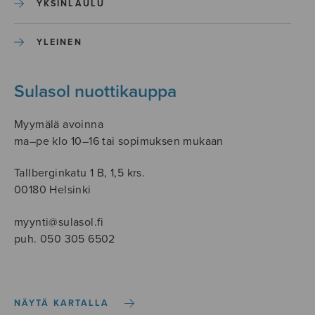
YKSINLAULU
YLEINEN
Sulasol nuottikauppa
Myymälä avoinna
ma–pe klo 10–16 tai sopimuksen mukaan
Tallberginkatu 1 B, 1,5 krs.
00180 Helsinki
myynti@sulasol.fi
puh. 050 305 6502
NÄYTÄ KARTALLA