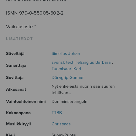
ISMN 979-0-55005-602-2
Vaikeusaste *
LISÄTIEDOT
Säveltäjä
Simelius Johan
svensk text Helsingius Barbara
,
Sanoittaja
Tuomisaari Kari
Sovittaja
Döragrip Gunnar
Nyt enkeleistä nuorin saa suuren
Alkusanat
tehtävän...
Vaihtoehtoinen nimi
Den minsta ängeln
Kokoonpano
TTBB
Musiikkityyli
Christmas
Kieli
Suomi/Ruotsi