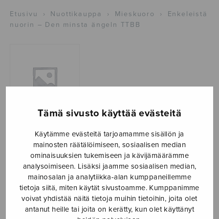
Etusivu
›
Nuottikauppa
›
Mieskuoro
›
Enkeleistä
nuorin – Den minsta ängeln TTBB
Tämä sivusto käyttää evästeitä
Käytämme evästeitä tarjoamamme sisällön ja
Enkeleistä
mainosten räätälöimiseen, sosiaalisen median
nuorin – Den
ominaisuuksien tukemiseen ja kävijämäärämme
analysoimiseen. Lisäksi jaamme sosiaalisen median,
minsta ängeln
mainosalan ja analytiikka-alan kumppaneillemme
tietoja siitä, miten käytät sivustoamme. Kumppanimme
TTBB
voivat yhdistää näitä tietoja muihin tietoihin, joita olet
antanut heille tai joita on kerätty, kun olet käyttänyt
Simelius Johan