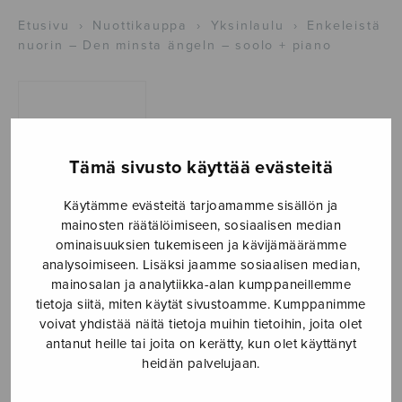
Etusivu
›
Nuottikauppa
›
Yksinlaulu
›
Enkeleistä
nuorin – Den minsta ängeln – soolo + piano
Tämä sivusto käyttää evästeitä
Käytämme evästeitä tarjoamamme sisällön ja
mainosten räätälöimiseen, sosiaalisen median
ominaisuuksien tukemiseen ja kävijämäärämme
Enkeleistä
analysoimiseen. Lisäksi jaamme sosiaalisen median,
nuorin – Den
mainosalan ja analytiikka-alan kumppaneillemme
tietoja siitä, miten käytät sivustoamme. Kumppanimme
minsta ängeln –
voivat yhdistää näitä tietoja muihin tietoihin, joita olet
antanut heille tai joita on kerätty, kun olet käyttänyt
soolo + piano
heidän palvelujaan.
Simelius Johan