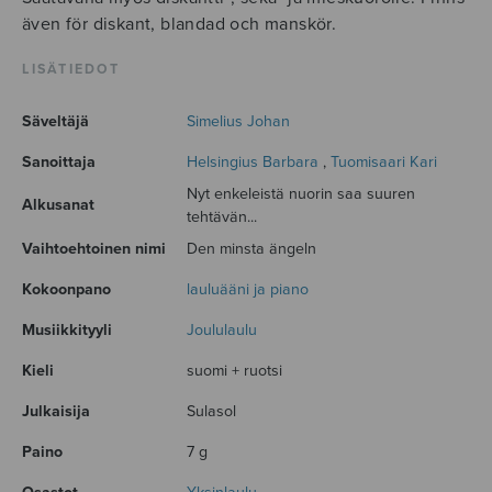
även för diskant, blandad och manskör.
LISÄTIEDOT
Säveltäjä
Simelius Johan
Sanoittaja
Helsingius Barbara
,
Tuomisaari Kari
Nyt enkeleistä nuorin saa suuren
Alkusanat
tehtävän...
Vaihtoehtoinen nimi
Den minsta ängeln
Kokoonpano
lauluääni ja piano
Musiikkityyli
Joululaulu
Kieli
suomi + ruotsi
Julkaisija
Sulasol
Paino
7 g