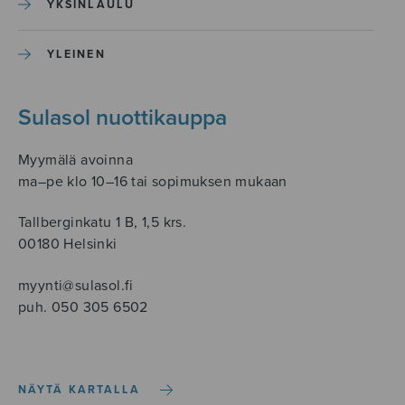
YKSINLAULU
YLEINEN
Sulasol nuottikauppa
Myymälä avoinna
ma–pe klo 10–16 tai sopimuksen mukaan
Tallberginkatu 1 B, 1,5 krs.
00180 Helsinki
myynti@sulasol.fi
puh. 050 305 6502
NÄYTÄ KARTALLA