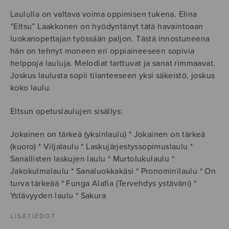
Laululla on valtava voima oppimisen tukena. Elina
”Eltsu” Laakkonen on hyödyntänyt tätä havaintoaan
luokanopettajan työssään paljon. Tästä innostuneena
hän on tehnyt moneen eri oppiaineeseen sopivia
helppoja lauluja. Melodiat tarttuvat ja sanat rimmaavat.
Joskus laulusta sopii tilanteeseen yksi säkeistö, joskus
koko laulu.
Eltsun opetuslaulujen sisällys:
Jokainen on tärkeä (yksinlaulu) * Jokainen on tärkeä
(kuoro) * Viljalaulu * Laskujärjestyssopimuslaulu *
Sanallisten laskujen laulu * Murtolukulaulu *
Jakokulmalaulu * Sanaluokkakäsi * Pronominilaulu * On
turva tärkeää * Funga Alafia (Tervehdys ystäväni) *
Ystävyyden laulu * Sakura
LISÄTIEDOT