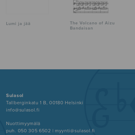
The Volcano of Aizu
Lumi ja jää
Bandaisan
Sulasol
Tallberginkatu 1 B, 00180 Helsinki
info@sulasol.fi
Nuottimyymälä
puh. 050 305 6502 | myynti@sulasol.fi