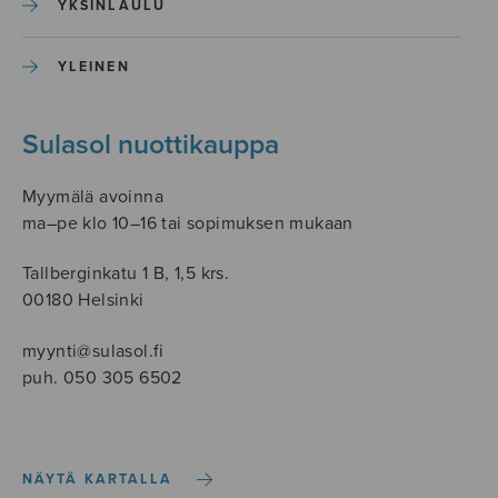
YKSINLAULU
YLEINEN
Sulasol nuottikauppa
Myymälä avoinna
ma–pe klo 10–16 tai sopimuksen mukaan
Tallberginkatu 1 B, 1,5 krs.
00180 Helsinki
myynti@sulasol.fi
puh. 050 305 6502
NÄYTÄ KARTALLA