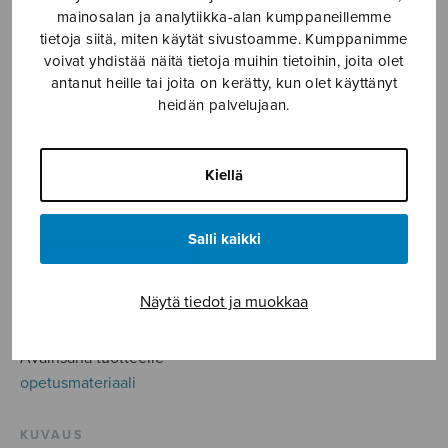
13,10
€
mainosalan ja analytiikka-alan kumppaneillemme
tietoja siitä, miten käytät sivustoamme. Kumppanimme
voivat yhdistää näitä tietoja muihin tietoihin, joita olet
Mainio kokoelma pieniä eri
antanut heille tai joita on kerätty, kun olet käyttänyt
oppiaineisiin sopivia
heidän palvelujaan.
opetuslauluja koulu- ja miksei
myös kotikäyttöön. Soveltuvat
toki myös päiväkoteihin.
Kiellä
Eltsun
Salli kaikki
opetuslaulut
määrä
LISÄÄ OSTOSKORIIN
Näytä tiedot ja muokkaa
Tuotetunnus (SKU):
S2393
Avainsana tuotteelle
opetusmateriaali
KUVAUS