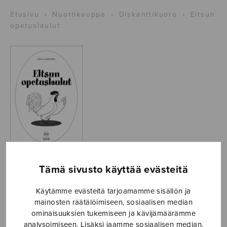
Etusivu
›
Nuottikauppa
›
Diskanttikuoro
›
Eltsun
opetuslaulut
Tämä sivusto käyttää evästeitä
Eltsun
opetuslaulut
Käytämme evästeitä tarjoamamme sisällön ja
mainosten räätälöimiseen, sosiaalisen median
Laakkonen Elina
ominaisuuksien tukemiseen ja kävijämäärämme
analysoimiseen. Lisäksi jaamme sosiaalisen median,