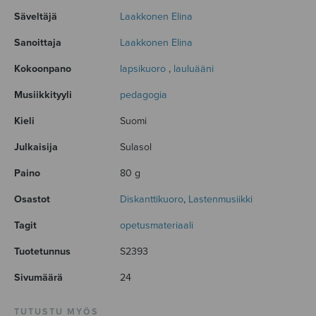
Säveltäjä
Laakkonen Elina
Sanoittaja
Laakkonen Elina
Kokoonpano
lapsikuoro
,
lauluääni
Musiikkityyli
pedagogia
Kieli
Suomi
Julkaisija
Sulasol
Paino
80 g
Osastot
Diskanttikuoro
,
Lastenmusiikki
Tagit
opetusmateriaali
Tuotetunnus
S2393
Sivumäärä
24
TUTUSTU MYÖS