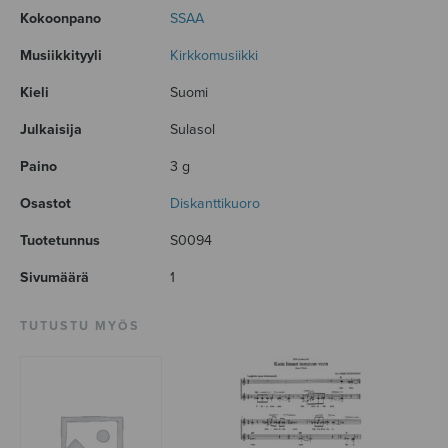
Kokoonpano
SSAA
Musiikkityyli
Kirkkomusiikki
Kieli
Suomi
Julkaisija
Sulasol
Paino
3 g
Osastot
Diskanttikuoro
Tuotetunnus
S0094
Sivumäärä
1
TUTUSTU MYÖS