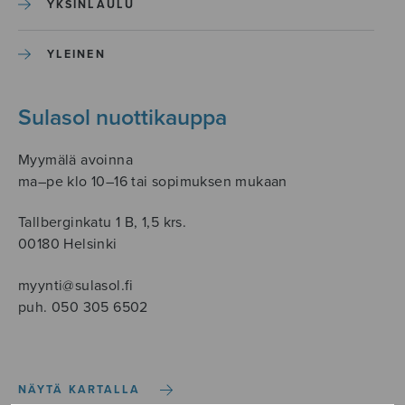
YKSINLAULU
YLEINEN
Sulasol nuottikauppa
Myymälä avoinna
ma–pe klo 10–16 tai sopimuksen mukaan
Tallberginkatu 1 B, 1,5 krs.
00180 Helsinki
myynti@sulasol.fi
puh. 050 305 6502
NÄYTÄ KARTALLA