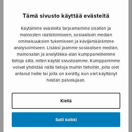
Etusivu
›
Nuottikauppa
›
Diskanttikuoro
›
Ei
Tämä sivusto käyttää evästeitä
mitään multa puutu, SSAA
Käytämme evästeitä tarjoamamme sisällön ja
mainosten räätälöimiseen, sosiaalisen median
ominaisuuksien tukemiseen ja kävijämäärämme
analysoimiseen. Lisäksi jaamme sosiaalisen median,
mainosalan ja analytiikka-alan kumppaneillemme
tietoja siitä, miten käytät sivustoamme. Kumppanimme
voivat yhdistää näitä tietoja muihin tietoihin, joita olet
antanut heille tai joita on kerätty, kun olet käyttänyt
heidän palvelujaan.
Ei mitään multa
puutu, SSAA
Kiellä
Madetoja Leevi
2,70
€
Salli kaikki