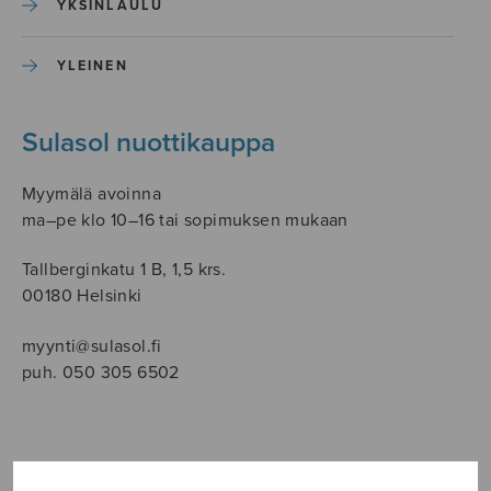
YKSINLAULU
YLEINEN
Sulasol nuottikauppa
Myymälä avoinna
ma–pe klo 10–16 tai sopimuksen mukaan
Tallberginkatu 1 B, 1,5 krs.
00180 Helsinki
myynti@sulasol.fi
puh. 050 305 6502
NÄYTÄ KARTALLA