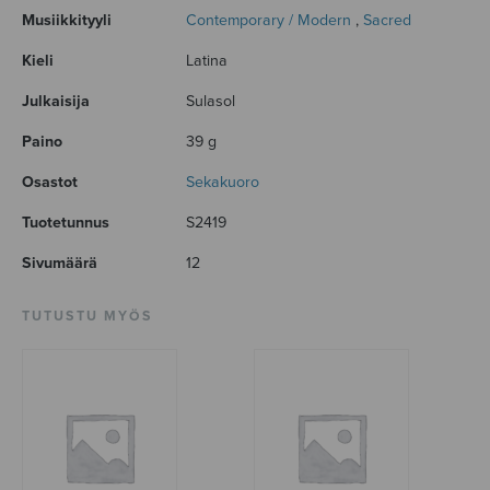
Musiikkityyli
Contemporary / Modern
,
Sacred
Kieli
Latina
Julkaisija
Sulasol
Paino
39 g
Osastot
Sekakuoro
Tuotetunnus
S2419
Sivumäärä
12
TUTUSTU MYÖS