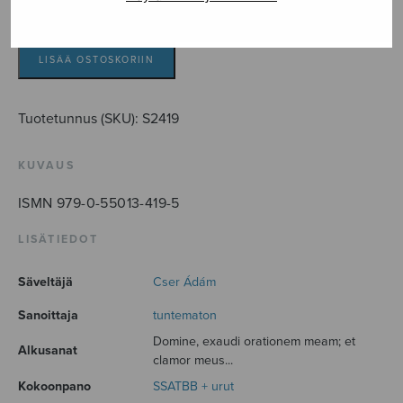
Domine
exaudi
orationem
LISÄÄ OSTOSKORIIN
meam
määrä
Tuotetunnus (SKU):
S2419
KUVAUS
ISMN 979-0-55013-419-5
LISÄTIEDOT
Säveltäjä
Cser Ádám
Sanoittaja
tuntematon
Domine, exaudi orationem meam; et
Alkusanat
clamor meus...
Kokoonpano
SSATBB + urut