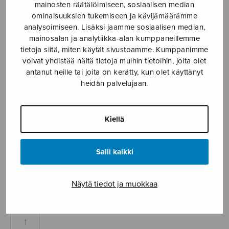
mainosten räätälöimiseen, sosiaalisen median
Etusivu
›
Nuottikauppa
›
Soitinmusiikki
›
Die
ominaisuuksien tukemiseen ja kävijämäärämme
Predigt
analysoimiseen. Lisäksi jaamme sosiaalisen median,
mainosalan ja analytiikka-alan kumppaneillemme
tietoja siitä, miten käytät sivustoamme. Kumppanimme
voivat yhdistää näitä tietoja muihin tietoihin, joita olet
antanut heille tai joita on kerätty, kun olet käyttänyt
heidän palvelujaan.
Kiellä
Die Predigt
Salli kaikki
Wallenius Hiski
Näytä tiedot ja muokkaa
6,40
€
Die