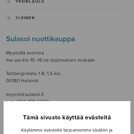
YKSINLAULU
YLEINEN
Sulasol nuottikauppa
Myymälä avoinna
ma–pe klo 10–16 tai sopimuksen mukaan
Tallberginkatu 1 B, 1,5 krs.
00180 Helsinki
myynti@sulasol.fi
puh. 050 305 6502
Tämä sivusto käyttää evästeitä
NÄYTÄ KARTALLA
Käytämme evästeitä tarjoamamme sisällön ja