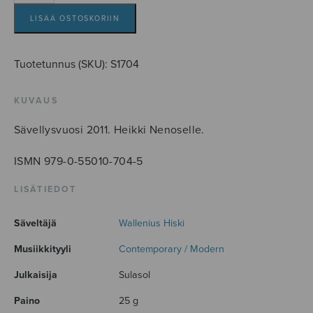
Predigt
määrä
LISÄÄ OSTOSKORIIN
Tuotetunnus (SKU):
S1704
KUVAUS
Sävellysvuosi 2011. Heikki Nenoselle.
ISMN 979-0-55010-704-5
LISÄTIEDOT
Säveltäjä
Wallenius Hiski
Musiikkityyli
Contemporary / Modern
Julkaisija
Sulasol
Paino
25 g