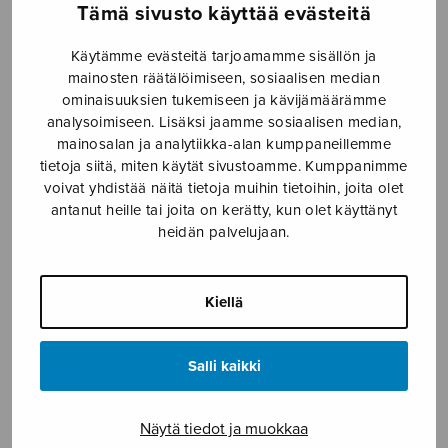
Tämä sivusto käyttää evästeitä
Etusivu
›
Nuottikauppa
›
Diskanttikuoro
›
Crucifixus
Käytämme evästeitä tarjoamamme sisällön ja
mainosten räätälöimiseen, sosiaalisen median
ominaisuuksien tukemiseen ja kävijämäärämme
analysoimiseen. Lisäksi jaamme sosiaalisen median,
mainosalan ja analytiikka-alan kumppaneillemme
tietoja siitä, miten käytät sivustoamme. Kumppanimme
voivat yhdistää näitä tietoja muihin tietoihin, joita olet
antanut heille tai joita on kerätty, kun olet käyttänyt
heidän palvelujaan.
Crucifixus
Kiellä
Hofmann Heinz-Juhani
5,50
€
Salli kaikki
Crucifixus
Näytä tiedot ja muokkaa