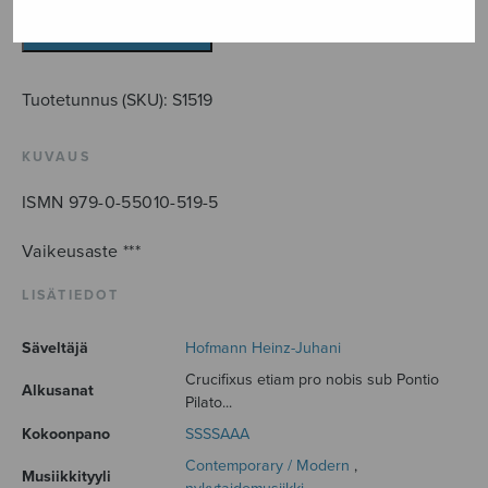
määrä
LISÄÄ OSTOSKORIIN
Tuotetunnus (SKU):
S1519
KUVAUS
ISMN 979-0-55010-519-5
Vaikeusaste ***
LISÄTIEDOT
Säveltäjä
Hofmann Heinz-Juhani
Crucifixus etiam pro nobis sub Pontio
Alkusanat
Pilato...
Kokoonpano
SSSSAAA
Contemporary / Modern
,
Musiikkityyli