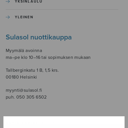
YKSINLAULU
YLEINEN
Sulasol nuottikauppa
Myymälä avoinna
ma–pe klo 10–16 tai sopimuksen mukaan
Tallberginkatu 1 B, 1,5 krs.
00180 Helsinki
myynti@sulasol.fi
puh. 050 305 6502
NÄYTÄ KARTALLA