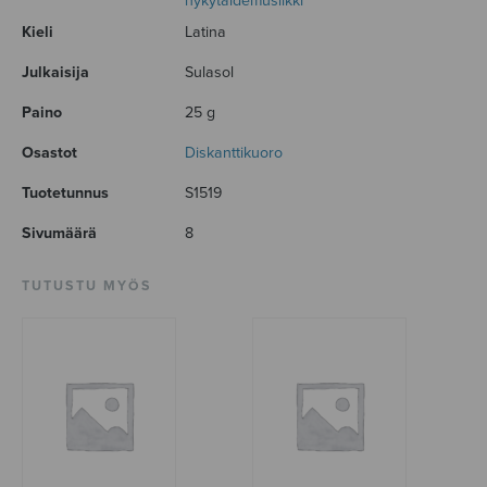
nykytaidemusiikki
Kieli
Latina
Julkaisija
Sulasol
Paino
25 g
Osastot
Diskanttikuoro
Tuotetunnus
S1519
Sivumäärä
8
TUTUSTU MYÖS