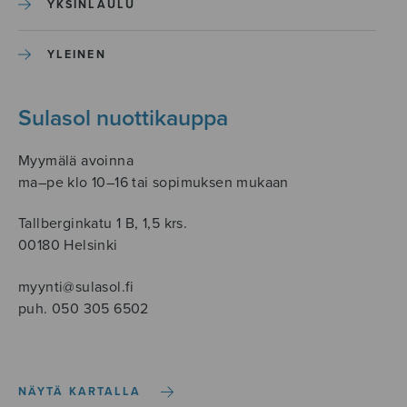
YKSINLAULU
YLEINEN
Sulasol nuottikauppa
Myymälä avoinna
ma–pe klo 10–16 tai sopimuksen mukaan
Tallberginkatu 1 B, 1,5 krs.
00180 Helsinki
myynti@sulasol.fi
puh. 050 305 6502
NÄYTÄ KARTALLA