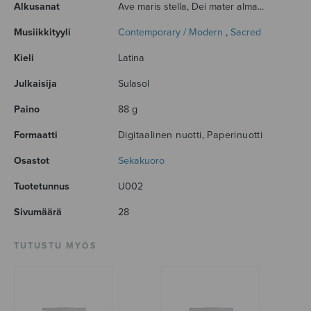
Alkusanat
Ave maris stella, Dei mater alma...
Musiikkityyli
Contemporary / Modern
,
Sacred
Kieli
Latina
Julkaisija
Sulasol
Paino
88 g
Formaatti
Digitaalinen nuotti, Paperinuotti
Osastot
Sekakuoro
Tuotetunnus
U002
Sivumäärä
28
TUTUSTU MYÖS