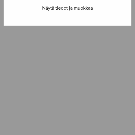
ISMN 979-0-55005-130-0
Näytä tiedot ja muokkaa
SELAA NUOTTIA