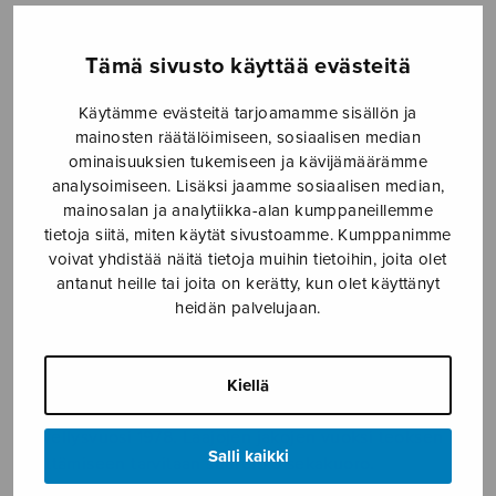
Hintaluokka:
13,77
€
14,20
€
–
13,77€
-
Tämä sivusto käyttää evästeitä
14,20€
Formaatti
Käytämme evästeitä tarjoamamme sisällön ja
mainosten räätälöimiseen, sosiaalisen median
ominaisuuksien tukemiseen ja kävijämäärämme
analysoimiseen. Lisäksi jaamme sosiaalisen median,
mainosalan ja analytiikka-alan kumppaneillemme
Canticum
tietoja siitä, miten käytät sivustoamme. Kumppanimme
LISÄÄ
Mariae
voivat yhdistää näitä tietoja muihin tietoihin, joita olet
OSTOSKORIIN
antanut heille tai joita on kerätty, kun olet käyttänyt
virginis
heidän palvelujaan.
määrä
Tuotetunnus (SKU):
U002
Kiellä
KUVAUS
Sävellysvuosi 1978. Laajojen jakojen vuoksi teoksen
Salli kaikki
esittämiseen tarvitaan suurehko sekakuoro.