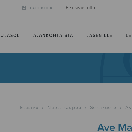
FACEBOOK
SULASOL
AJANKOHTAISTA
JÄSENILLE
LE
Etusivu
›
Nuottikauppa
›
Sekakuoro
›
Av
Ave Mar