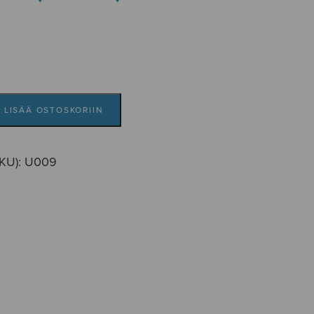
i
LISÄÄ OSTOSKORIIN
SKU):
U009