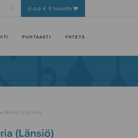
0.00 €
0 tuotetta
HTI
PUHTAASTI
YHTEYS
e Maria (Länsiö)
ia (Länsiö)