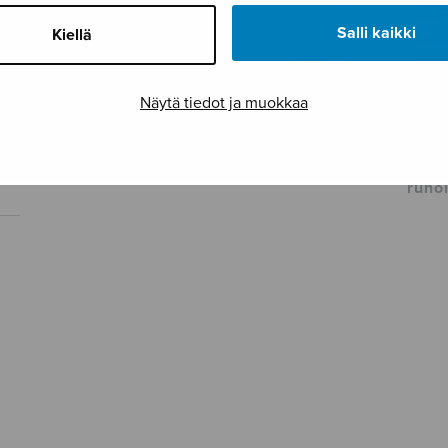
Salli kaikki
Kiellä
Näytä tiedot ja muokkaa
Kaks
Taivaassa ratki
Joutsenet
Hell
taivaassa
runo