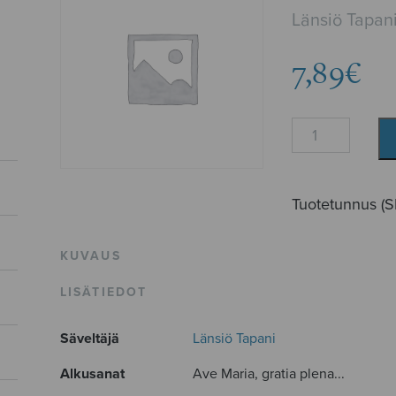
Länsiö Tapan
7,89
€
Ave
Maria
(Länsiö)
määrä
Tuotetunnus (
KUVAUS
LISÄTIEDOT
Säveltäjä
Länsiö Tapani
Alkusanat
Ave Maria, gratia plena...