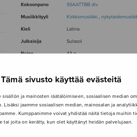
Kokoonpano
SSAATTBB div.
Musiikkityyli
Kirkkomusiikki
,
nykytaidemusiik
Kieli
Latina
Julkaisija
Sulasol
Paino
43 g
Osastot
Sekakuoro
Tämä sivusto käyttää evästeitä
Tuotetunnus
U009
Sivumäärä
8
isällön ja mainosten räätälöimiseen, sosiaalisen median om
 Lisäksi jaamme sosiaalisen median, mainosalan ja analyti
TUTUSTU MYÖS
ustoamme. Kumppanimme voivat yhdistää näitä tietoja muihin tie
le tai joita on kerätty, kun olet käyttänyt heidän palvelujaan.