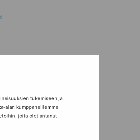
ki
inaisuuksien tukemiseen ja
ikka-alan kumppaneillemme
toihin, joita olet antanut