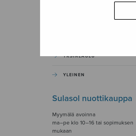
SOITINKOULUT JA OPPAAT
SOITINMUSIIKKI
YKSINLAULU
YLEINEN
Sulasol nuottikauppa
Myymälä avoinna
ma–pe klo 10–16 tai sopimuksen
mukaan