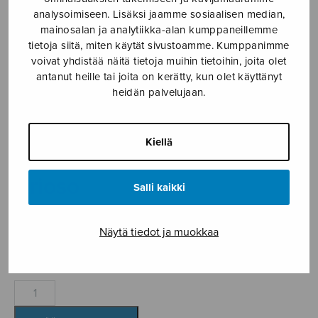
analysoimiseen. Lisäksi jaamme sosiaalisen median,
Etusivu
›
Nuottikauppa
›
Soitinmusiikki
›
Arioso
mainosalan ja analytiikka-alan kumppaneillemme
tietoja siitä, miten käytät sivustoamme. Kumppanimme
voivat yhdistää näitä tietoja muihin tietoihin, joita olet
antanut heille tai joita on kerätty, kun olet käyttänyt
heidän palvelujaan.
Kiellä
Arioso
Salli kaikki
Törmälä Jouko
Näytä tiedot ja muokkaa
5,35
€
Arioso
määrä