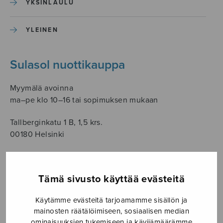
YKSINLAULU
YLEINEN
Sulasol nuottikauppa
Myymälä avoinna
ma–pe klo 10–16 tai sopimuksen mukaan
Tallberginkatu 1 B, 1,5 krs.
00180 Helsinki
myynti@sulasol.fi
puh. 050 305 6502
Tämä sivusto käyttää evästeitä
Käytämme evästeitä tarjoamamme sisällön ja
mainosten räätälöimiseen, sosiaalisen median
NÄYTÄ KARTALLA
ominaisuuksien tukemiseen ja kävijämäärämme