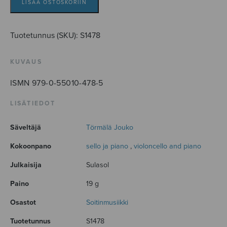
LISÄÄ OSTOSKORIIN
Tuotetunnus (SKU):
S1478
KUVAUS
ISMN 979-0-55010-478-5
LISÄTIEDOT
Säveltäjä
Törmälä Jouko
Kokoonpano
sello ja piano
,
violoncello and piano
Julkaisija
Sulasol
Paino
19 g
Osastot
Soitinmusiikki
Tuotetunnus
S1478