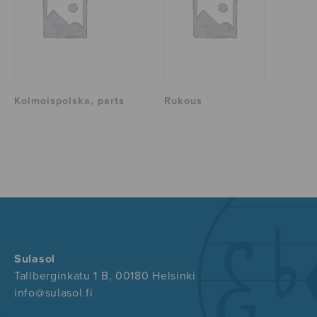
Kolmoispolska, parts
Rukous
Sulasol
Tallberginkatu 1 B, 00180 Helsinki
info@sulasol.fi