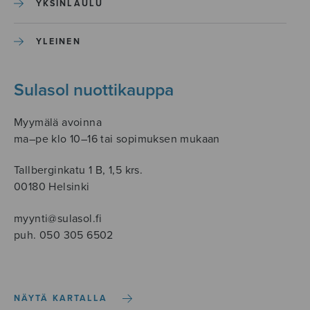
YKSINLAULU
YLEINEN
Sulasol nuottikauppa
Myymälä avoinna
ma–pe klo 10–16 tai sopimuksen mukaan
Tallberginkatu 1 B, 1,5 krs.
00180 Helsinki
myynti@sulasol.fi
puh. 050 305 6502
NÄYTÄ KARTALLA