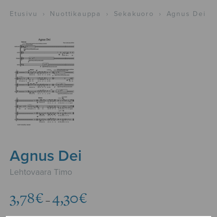
Etusivu
›
Nuottikauppa
›
Sekakuoro
›
Agnus Dei
Agnus Dei
Lehtovaara Timo
Hintaluokka:
3,78
€
4,30
€
–
3,78€
-