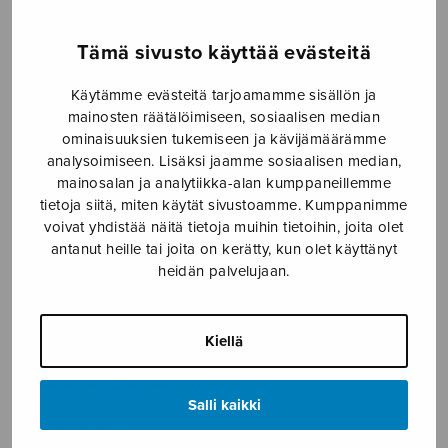
4,30€
Formaatti
Tämä sivusto käyttää evästeitä
Käytämme evästeitä tarjoamamme sisällön ja
mainosten räätälöimiseen, sosiaalisen median
ominaisuuksien tukemiseen ja kävijämäärämme
Agnus
analysoimiseen. Lisäksi jaamme sosiaalisen median,
LISÄÄ
Dei
OSTOSKORIIN
mainosalan ja analytiikka-alan kumppaneillemme
määrä
tietoja siitä, miten käytät sivustoamme. Kumppanimme
voivat yhdistää näitä tietoja muihin tietoihin, joita olet
Tuotetunnus (SKU):
S2401
antanut heille tai joita on kerätty, kun olet käyttänyt
heidän palvelujaan.
KUVAUS
Sävellysvuosi 2016.
Kiellä
ISMN 979-0-55013-401-0
Salli kaikki
Vaikeusaste **