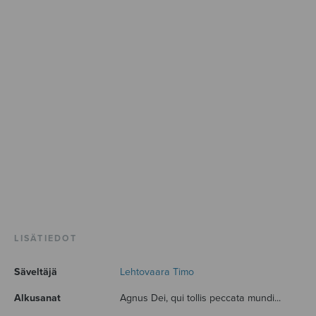
LISÄTIEDOT
Säveltäjä
Lehtovaara Timo
Alkusanat
Agnus Dei, qui tollis peccata mundi...