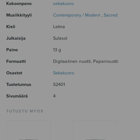
Kokoonpano
sekakuoro
Musiikkityyli
Contemporary / Modern
,
Sacred
Kieli
Latina
Julkaisija
Sulasol
Paino
13 g
Formaatti
Digitaalinen nuotti, Paperinuotti
Osastot
Sekakuoro
Tuotetunnus
S2401
Sivumäärä
4
TUTUSTU MYÖS