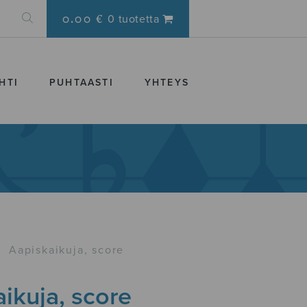
0.00 €
0 tuotetta
HTI
PUHTAASTI
YHTEYS
›
Aapiskaikuja, score
ikuja, score