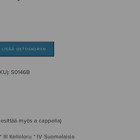
LISÄÄ OSTOSKORIIN
SKU):
S0146B
n esittää myös a cappella)
II Kelloloru * IV Suomalaisia