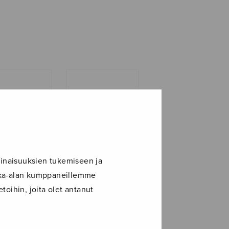
inaisuuksien tukemiseen ja
ikka-alan kumppaneillemme
isin
Mater Christi
toihin, joita olet antanut