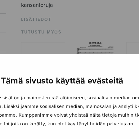
kansanloruja
LISÄTIEDOT
TUTUSTU MYÖS
Tämä sivusto käyttää evästeitä
isällön ja mainosten räätälöimiseen, sosiaalisen median om
 Lisäksi jaamme sosiaalisen median, mainosalan ja analyti
The Volcano of
Suomen äideille
Aamu
Aizu Bandaisan
ustoamme. Kumppanimme voivat yhdistää näitä tietoja muihin tie
le tai joita on kerätty, kun olet käyttänyt heidän palvelujaan.