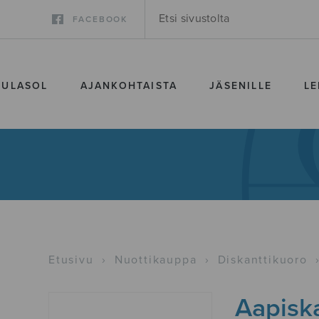
FACEBOOK
SULASOL
AJANKOHTAISTA
JÄSENILLE
LE
Etusivu
›
Nuottikauppa
›
Diskanttikuoro
Aapiska