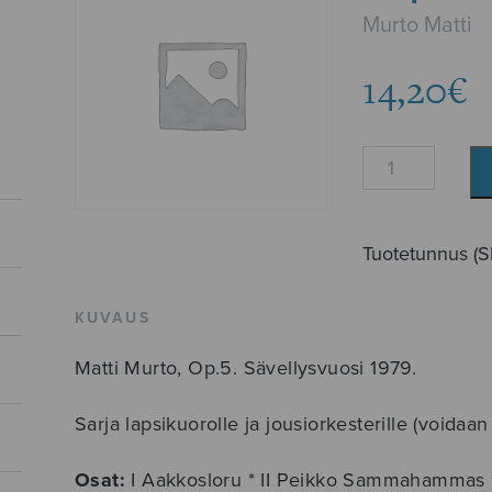
Murto Matti
14,20
€
Aapiskaikuja,
score
määrä
Tuotetunnus (
KUVAUS
Matti Murto, Op.5. Sävellysvuosi 1979.
Sarja lapsikuorolle ja jousiorkesterille (voidaa
Osat:
I Aakkosloru * II Peikko Sammahammas * I