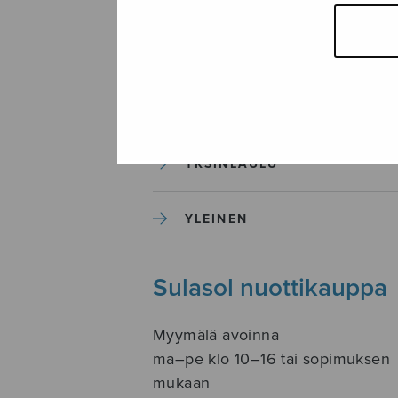
SOITINKOULUT JA OPPAAT
SOITINMUSIIKKI
YKSINLAULU
YLEINEN
Sulasol nuottikauppa
Myymälä avoinna
ma–pe klo 10–16 tai sopimuksen
mukaan