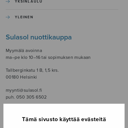
YKSINLAULU
YLEINEN
Sulasol nuottikauppa
Myymälä avoinna
ma–pe klo 10–16 tai sopimuksen mukaan
Tallberginkatu 1 B, 1,5 krs.
00180 Helsinki
myynti@sulasol.fi
puh. 050 305 6502
Tämä sivusto käyttää evästeitä
NÄYTÄ KARTALLA