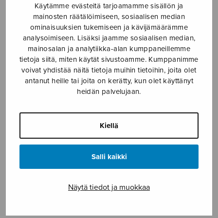
Käytämme evästeitä tarjoamamme sisällön ja
Etusivu
›
Nuottikauppa
›
Soitinmusiikki
›
A
mainosten räätälöimiseen, sosiaalisen median
Chinese Piece I
ominaisuuksien tukemiseen ja kävijämäärämme
analysoimiseen. Lisäksi jaamme sosiaalisen median,
mainosalan ja analytiikka-alan kumppaneillemme
tietoja siitä, miten käytät sivustoamme. Kumppanimme
voivat yhdistää näitä tietoja muihin tietoihin, joita olet
antanut heille tai joita on kerätty, kun olet käyttänyt
heidän palvelujaan.
Kiellä
A Chinese Piece
I
Salli kaikki
trad. / China
Näytä tiedot ja muokkaa
13,10
€