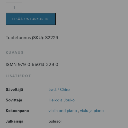
A
Chinese
Piece
LISÄÄ OSTOSKORIIN
I
määrä
Tuotetunnus (SKU):
S2229
KUVAUS
ISMN 979-0-55013-229-0
LISÄTIEDOT
Säveltäjä
trad. / China
Sovittaja
Heikkilä Jouko
Kokoonpano
violin and piano
,
viulu ja piano
Julkaisija
Sulasol