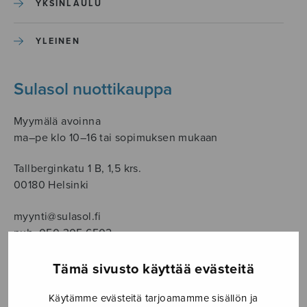
YKSINLAULU
YLEINEN
Sulasol nuottikauppa
Myymälä avoinna
ma–pe klo 10–16 tai sopimuksen mukaan
Tallberginkatu 1 B, 1,5 krs.
00180 Helsinki
myynti@sulasol.fi
puh. 050 305 6502
Tämä sivusto käyttää evästeitä
NÄYTÄ KARTALLA
Käytämme evästeitä tarjoamamme sisällön ja