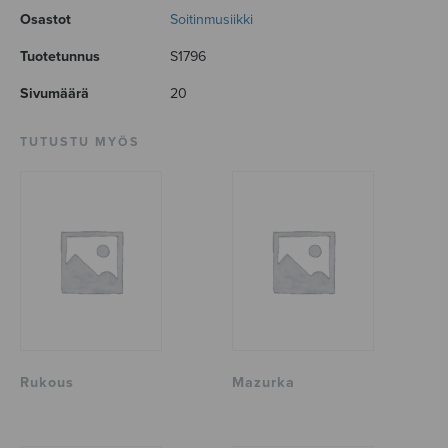
Osastot
Soitinmusiikki
Tuotetunnus
S1796
Sivumäärä
20
TUTUSTU MYÖS
Rukous
Mazurka