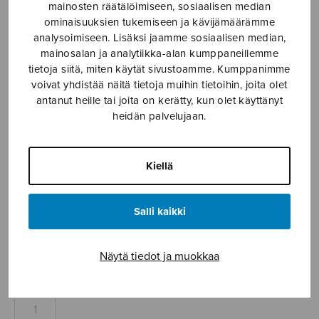
mainosten räätälöimiseen, sosiaalisen median
Etusivu
›
Nuottikauppa
›
Soitinmusiikki
›
3
ominaisuuksien tukemiseen ja kävijämäärämme
postludia
analysoimiseen. Lisäksi jaamme sosiaalisen median,
mainosalan ja analytiikka-alan kumppaneillemme
tietoja siitä, miten käytät sivustoamme. Kumppanimme
voivat yhdistää näitä tietoja muihin tietoihin, joita olet
antanut heille tai joita on kerätty, kun olet käyttänyt
heidän palvelujaan.
Kiellä
3 postludia
Salli kaikki
Liimola Heikki
Näytä tiedot ja muokkaa
10,50
€
3