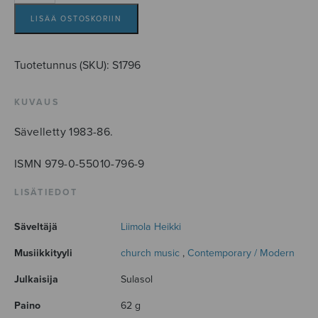
postludia
määrä
LISÄÄ OSTOSKORIIN
Tuotetunnus (SKU):
S1796
KUVAUS
Sävelletty 1983-86.
ISMN 979-0-55010-796-9
LISÄTIEDOT
Säveltäjä
Liimola Heikki
Musiikkityyli
church music
,
Contemporary / Modern
Julkaisija
Sulasol
Paino
62 g