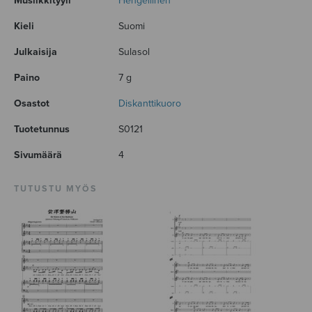
Musiikkityyli
Hengellinen
Kieli
Suomi
Julkaisija
Sulasol
Paino
7 g
Osastot
Diskanttikuoro
Tuotetunnus
S0121
Sivumäärä
4
TUTUSTU MYÖS