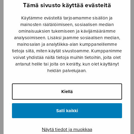
Tämä sivusto käyttää evästeitä
Etusivu
›
Nuottikauppa
›
Diskanttikuoro
›
3
laulua naiskuorolle 2
Käytämme evästeitä tarjoamamme sisällön ja
mainosten räätälöimiseen, sosiaalisen median
ominaisuuksien tukemiseen ja kävijämäärämme
analysoimiseen. Lisäksi jaamme sosiaalisen median,
mainosalan ja analytiikka-alan kumppaneillemme
tietoja siitä, miten käytät sivustoamme. Kumppanimme
voivat yhdistää näitä tietoja muihin tietoihin, joita olet
antanut heille tai joita on kerätty, kun olet käyttänyt
heidän palvelujaan.
3 laulua
Kiellä
naiskuorolle 2
Klemetti Heikki
Salli kaikki
3,50
€
Näytä tiedot ja muokkaa