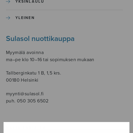
YKSINLAULU
YLEINEN
Sulasol nuottikauppa
Myymälä avoinna
ma–pe klo 10–16 tai sopimuksen mukaan
Tallberginkatu 1 B, 1,5 krs.
00180 Helsinki
myynti@sulasol.fi
puh. 050 305 6502
NÄYTÄ KARTALLA