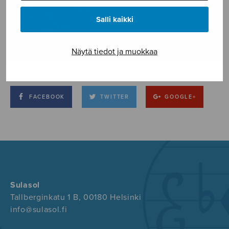
Salli kaikki
Näytä tiedot ja muokkaa
FACEBOOK
TWITTER
GOOGLE+
Sulasol
Tallberginkatu 1 B, 00180 Helsinki
info@sulasol.fi