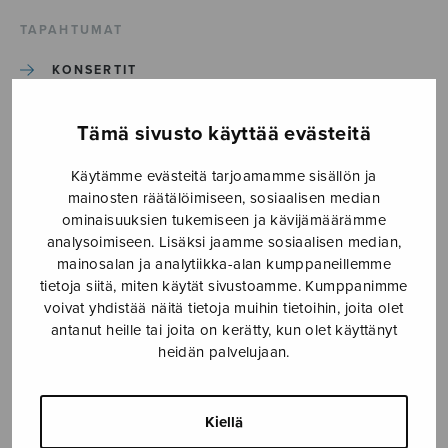
TAPAHTUMAT
KONSERTIT
TAPAHTUMAT
Tämä sivusto käyttää evästeitä
Käytämme evästeitä tarjoamamme sisällön ja
ILMOITA TAPAHTUMA
mainosten räätälöimiseen, sosiaalisen median
ominaisuuksien tukemiseen ja kävijämäärämme
analysoimiseen. Lisäksi jaamme sosiaalisen median,
Etusivu
›
Media
›
klas
mainosalan ja analytiikka-alan kumppaneillemme
tietoja siitä, miten käytät sivustoamme. Kumppanimme
klas
voivat yhdistää näitä tietoja muihin tietoihin, joita olet
antanut heille tai joita on kerätty, kun olet käyttänyt
heidän palvelujaan.
2.6.2026
Kiellä