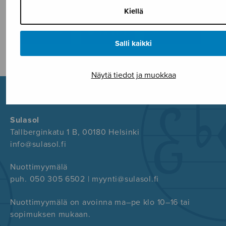
Kiellä
FACEBOOK
TWITTER
GOOGLE+
Salli kaikki
Näytä tiedot ja muokkaa
Sulasol
Tallberginkatu 1 B, 00180 Helsinki
info@sulasol.fi
Nuottimyymälä
puh. 050 305 6502 | myynti@sulasol.fi
Nuottimyymälä on avoinna ma–pe klo 10–16 tai
sopimuksen mukaan.