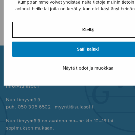
Kumppanimme voivat yhdistää näitä tietoja muihin tietoihin
antanut heille tai joita on kerätty, kun olet käyttänyt heidä
FACEBOOK
TWITTER
GOOGLE+
Kiellä
Salli kaikki
Näytä tiedot ja muokkaa
Sulasol
Tallberginkatu 1 B, 00180 Helsinki
info@sulasol.fi
Nuottimyymälä
puh. 050 305 6502 | myynti@sulasol.fi
Nuottimyymälä on avoinna ma–pe klo 10–16 tai
sopimuksen mukaan.