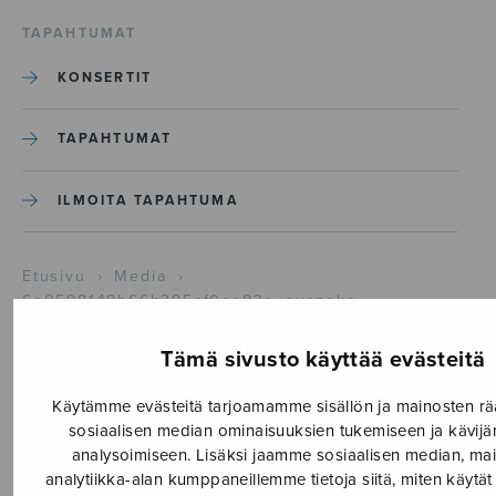
TAPAHTUMAT
KONSERTIT
TAPAHTUMAT
ILMOITA TAPAHTUMA
Etusivu
›
Media
›
6a0598148b66b395cf0ce83a_svenska
6a0598148b66b395cf0ce83a
Tämä sivusto käyttää evästeitä
Käytämme evästeitä tarjoamamme sisällön ja mainosten rä
sosiaalisen median ominaisuuksien tukemiseen ja kävi
2.6.2026
analysoimiseen. Lisäksi jaamme sosiaalisen median, mai
analytiikka-alan kumppaneillemme tietoja siitä, miten käytä