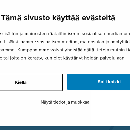
6a059789135200fbc20
Tämä sivusto käyttää evästeitä
2.6.2026
isällön ja mainosten räätälöimiseen, sosiaalisen median om
 Lisäksi jaamme sosiaalisen median, mainosalan ja analyti
ustoamme. Kumppanimme voivat yhdistää näitä tietoja muihin tie
le tai joita on kerätty, kun olet käyttänyt heidän palvelujaan.
FACEBOOK
TWITTER
GOOG
Salli kaikki
Kiellä
Näytä tiedot ja muokkaa