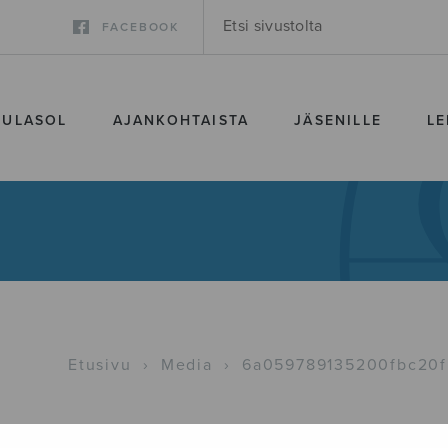
FACEBOOK
SULASOL
AJANKOHTAISTA
JÄSENILLE
LE
Etusivu
›
Media
›
6a059789135200fbc20f