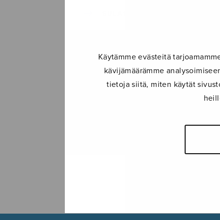
SULASOL-LEHTI
TAPAHTUMAT
Käytämme evästeitä tarjoamamme s
kävijämäärämme analysoimiseen.
KONSERTIT
tietoja siitä, miten käytät siv
heil
TAPAHTUMAT
ILMOITA TAPAHTUMA