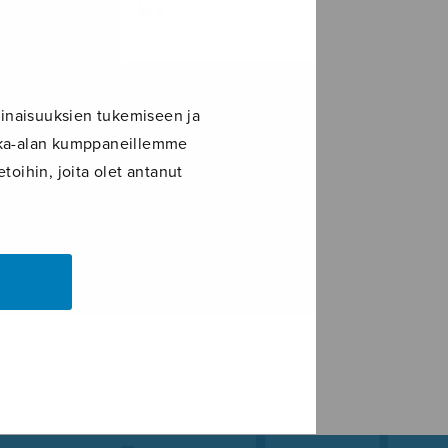
f52e9_skr
inaisuuksien tukemiseen ja
ikka-alan kumppaneillemme
toihin, joita olet antanut
LE+