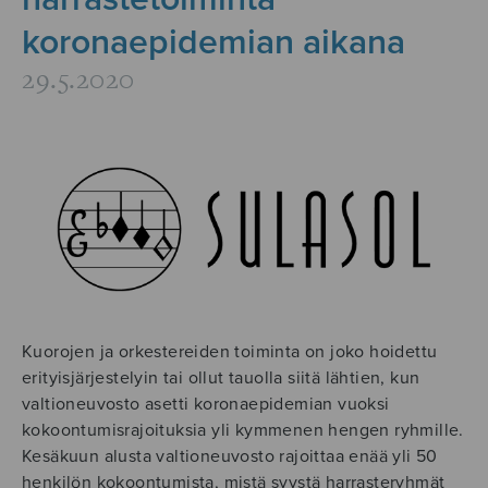
koronaepidemian aikana
29.5.2020
Kuorojen ja orkestereiden toiminta on joko hoidettu
erityisjärjestelyin tai ollut tauolla siitä lähtien, kun
valtioneuvosto asetti koronaepidemian vuoksi
kokoontumisrajoituksia yli kymmenen hengen ryhmille.
Kesäkuun alusta valtioneuvosto rajoittaa enää yli 50
henkilön kokoontumista, mistä syystä harrasteryhmät