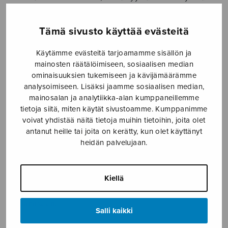
pohtivat, olisiko mahdollista ja turvallista aloittaa
jälleen harjoitukset.
Tämä sivusto käyttää evästeitä
Moni harrastekentän toimija toivoo näkemyksiä
Käytämme evästeitä tarjoamamme sisällön ja
päätöksenteon tueksi. Suosituksia ja tarkkoja ohjeita
mainosten räätälöimiseen, sosiaalisen median
erityisesti kuoro- tai orkesteritoiminnan osalta on
ominaisuuksien tukemiseen ja kävijämäärämme
kuitenkin mahdotonta antaa tilanteessa, jossa virusopin
analysoimiseen. Lisäksi jaamme sosiaalisen median,
asiantuntijatkaan eivät vielä tiedä tarpeeksi taudin
mainosalan ja analytiikka-alan kumppaneillemme
tartuttavuudesta. Monessa maassa kuitenkin kootaan
tietoja siitä, miten käytät sivustoamme. Kumppanimme
näkemyksiä ja keskustellaan tilanteesta.
Euroopan
voivat yhdistää näitä tietoja muihin tietoihin, joita olet
Kuoroliitto (ECA) on koonnut käytäntöjä ja suosituksia
antanut heille tai joita on kerätty, kun olet käyttänyt
eri Euroopan maiden toimijoilta. Pohjois-Amerikassa
heidän palvelujaan.
pidettiin toukokuun alussa
American Choral Directors
Association (ACDA) ja The National Association of
Kiellä
Teachers of Singing (NATS) järjestämä tilaisuus
, jossa
kuultiin asiantuntijoita liittyen koronavirukseen ja
laulamiseen.
Salli kaikki
Niin kauan kuin rokotetta tai toimivaa lääkettä COVID-