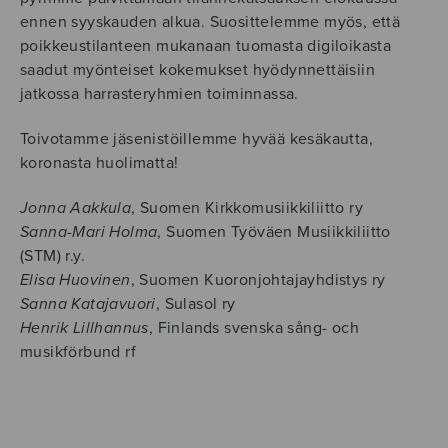
ennen syyskauden alkua. Suosittelemme myös, että
poikkeustilanteen mukanaan tuomasta digiloikasta
saadut myönteiset kokemukset hyödynnettäisiin
jatkossa harrasteryhmien toiminnassa.
Toivotamme jäsenistöillemme hyvää kesäkautta,
koronasta huolimatta!
Jonna Aakkula
, Suomen Kirkkomusiikkiliitto ry
Sanna-Mari Holma
, Suomen Työväen Musiikkiliitto
(STM) r.y.
Elisa Huovinen
, Suomen Kuoronjohtajayhdistys ry
Sanna Katajavuori
, Sulasol ry
Henrik Lillhannus
, Finlands svenska sång- och
musikförbund rf