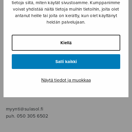
SOITINMUSIIKKI
tietoja siitä, miten käytät sivustoamme. Kumppanimme
voivat yhdistää näitä tietoja muihin tietoihin, joita olet
antanut heille tai joita on kerätty, kun olet käyttänyt
YKSINLAULU
heidän palvelujaan.
YLEINEN
Kiellä
Sulasol nuottikauppa
Salli kaikki
Myymälä avoinna
ma–pe klo 10–16 tai sopimuksen mukaan
Näytä tiedot ja muokkaa
Tallberginkatu 1 B, 1,5 krs.
00180 Helsinki
myynti@sulasol.fi
puh. 050 305 6502