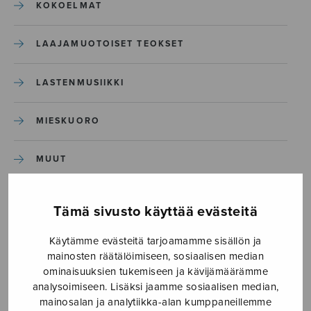
KOKOELMAT
LAAJAMUOTOISET TEOKSET
LASTENMUSIIKKI
MIESKUORO
MUUT
NÄYTTÄMÖTEOKSET
Tämä sivusto käyttää evästeitä
SEKAKUORO
Käytämme evästeitä tarjoamamme sisällön ja
mainosten räätälöimiseen, sosiaalisen median
ominaisuuksien tukemiseen ja kävijämäärämme
SOITINKOULUT JA OPPAAT
analysoimiseen. Lisäksi jaamme sosiaalisen median,
mainosalan ja analytiikka-alan kumppaneillemme