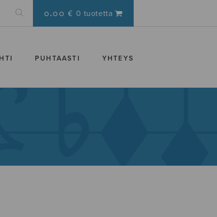
0.00 €
0 tuotetta
HTI
PUHTAASTI
YHTEYS