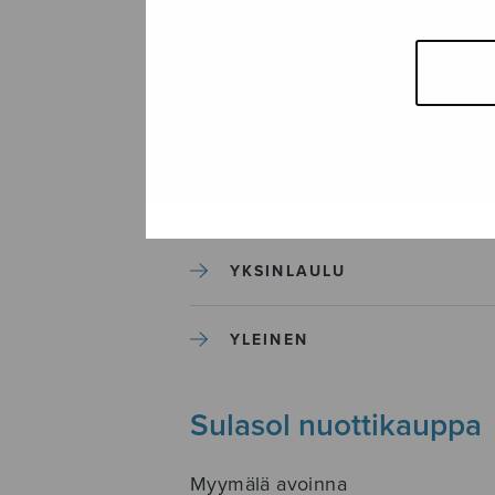
SEKAKUORO
SOITINKOULUT JA OPPAAT
SOITINMUSIIKKI
YKSINLAULU
YLEINEN
Sulasol nuottikauppa
Myymälä avoinna