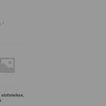
O'
alotteleikse,
A