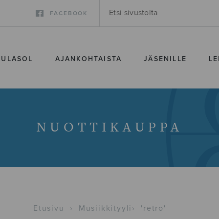
FACEBOOK
SULASOL
AJANKOHTAISTA
JÄSENILLE
LE
NUOTTIKAUPPA
Etusivu
›
Musiikkityyli
›
'retro'