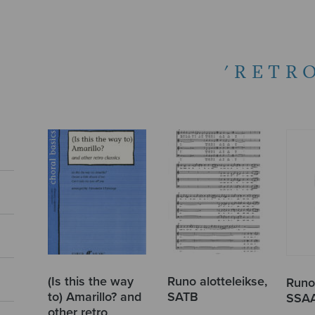
'RETR
(Is this the way
Runo alotteleikse,
Runo 
to) Amarillo? and
SATB
SSA
other retro