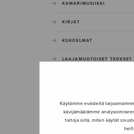
KAMARIMUSIIKKI
KIRJAT
KOKOELMAT
LAAJAMUOTOISET TEOKSET
LASTENMUSIIKKI
MIESKUORO
Käytämme evästeitä tarjoamamme s
kävijämäärämme analysoimiseen.
MUUT
tietoja siitä, miten käytät siv
heil
NÄYTTÄMÖTEOKSET