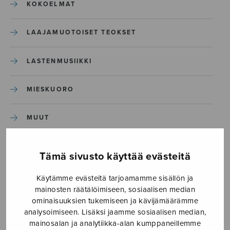
KOKOELMAT
LAAJAMUOTOISET TEOKSET
LASTENMUSIIKKI
MIESKUORO
MUUT
NÄYTTÄMÖTEOKSET
Tämä sivusto käyttää evästeitä
SEKAKUORO
Käytämme evästeitä tarjoamamme sisällön ja
mainosten räätälöimiseen, sosiaalisen median
ominaisuuksien tukemiseen ja kävijämäärämme
SOITINKOULUT JA OPPAAT
analysoimiseen. Lisäksi jaamme sosiaalisen median,
mainosalan ja analytiikka-alan kumppaneillemme