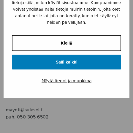
SOITINMUSIIKKI
tietoja siitä, miten käytät sivustoamme. Kumppanimme
voivat yhdistää näitä tietoja muihin tietoihin, joita olet
antanut heille tai joita on kerätty, kun olet käyttänyt
YKSINLAULU
heidän palvelujaan.
YLEINEN
Kiellä
Sulasol nuottikauppa
Salli kaikki
Myymälä avoinna
ma–pe klo 10–16 tai sopimuksen mukaan
Näytä tiedot ja muokkaa
Tallberginkatu 1 B, 1,5 krs.
00180 Helsinki
myynti@sulasol.fi
puh. 050 305 6502