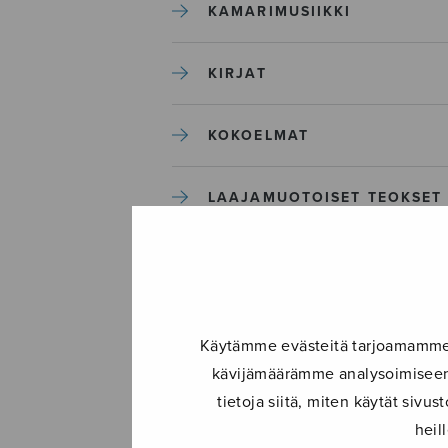
KAMARIMUSIIKKI
KIRJAT
KOKOELMAT
LAAJAMUOTOISET TEOKSET
LASTENMUSIIKKI
MIESKUORO
Käytämme evästeitä tarjoamamme s
kävijämäärämme analysoimiseen.
MUUT
tietoja siitä, miten käytät siv
heil
NÄYTTÄMÖTEOKSET