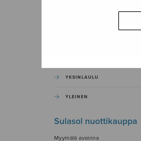
SEKAKUORO
SOITINKOULUT JA OPPAAT
SOITINMUSIIKKI
YKSINLAULU
YLEINEN
Sulasol nuottikauppa
Myymälä avoinna