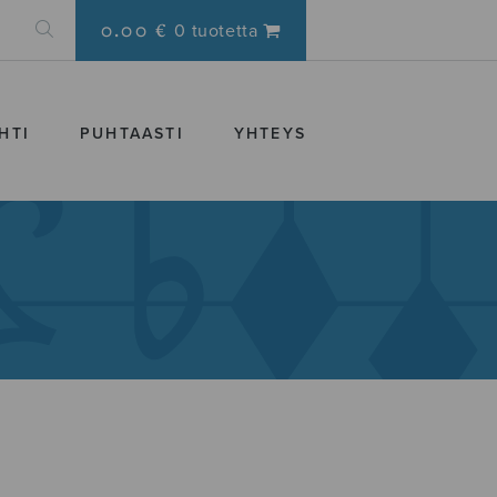
0.00 €
0 tuotetta
HTI
PUHTAASTI
YHTEYS