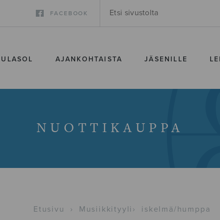
FACEBOOK
SULASOL
AJANKOHTAISTA
JÄSENILLE
LE
NUOTTIKAUPPA
Etusivu
›
Musiikkityyli
›
iskelmä/humppa