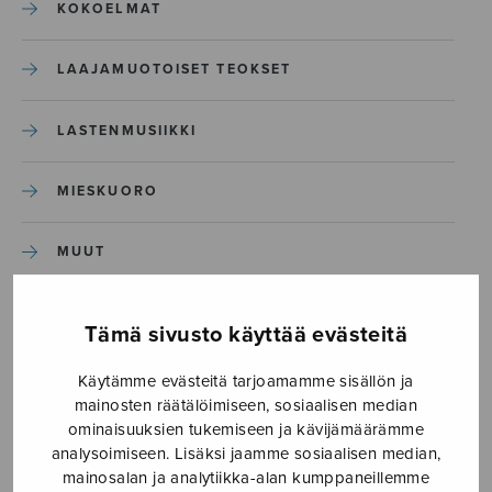
KOKOELMAT
LAAJAMUOTOISET TEOKSET
LASTENMUSIIKKI
MIESKUORO
MUUT
NÄYTTÄMÖTEOKSET
Tämä sivusto käyttää evästeitä
SEKAKUORO
Käytämme evästeitä tarjoamamme sisällön ja
mainosten räätälöimiseen, sosiaalisen median
ominaisuuksien tukemiseen ja kävijämäärämme
SOITINKOULUT JA OPPAAT
analysoimiseen. Lisäksi jaamme sosiaalisen median,
mainosalan ja analytiikka-alan kumppaneillemme