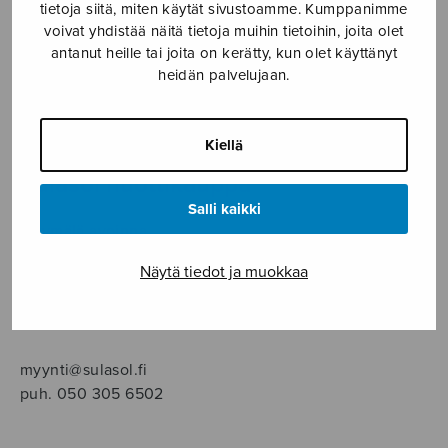
SOITINMUSIIKKI
tietoja siitä, miten käytät sivustoamme. Kumppanimme
voivat yhdistää näitä tietoja muihin tietoihin, joita olet
antanut heille tai joita on kerätty, kun olet käyttänyt
YKSINLAULU
heidän palvelujaan.
YLEINEN
Kiellä
Sulasol nuottikauppa
Salli kaikki
Myymälä avoinna
ma–pe klo 10–16 tai sopimuksen mukaan
Näytä tiedot ja muokkaa
Tallberginkatu 1 B, 1,5 krs.
00180 Helsinki
myynti@sulasol.fi
puh. 050 305 6502