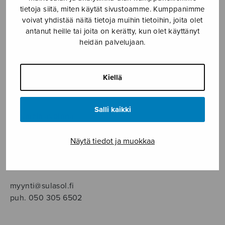
SOITINMUSIIKKI
tietoja siitä, miten käytät sivustoamme. Kumppanimme
voivat yhdistää näitä tietoja muihin tietoihin, joita olet
YKSINLAULU
antanut heille tai joita on kerätty, kun olet käyttänyt
heidän palvelujaan.
YLEINEN
Kiellä
Sulasol nuottikauppa
Salli kaikki
Myymälä avoinna
ma–pe klo 10–16 tai sopimuksen mukaan
Näytä tiedot ja muokkaa
Tallberginkatu 1 B, 1,5 krs.
00180 Helsinki
myynti@sulasol.fi
puh. 050 305 6502