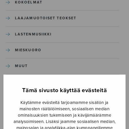
KOKOELMAT
LAAJAMUOTOISET TEOKSET
LASTENMUSIIKKI
MIESKUORO
MUUT
NÄYTTÄMÖTEOKSET
Tämä sivusto käyttää evästeitä
SEKAKUORO
Käytämme evästeitä tarjoamamme sisällön ja
mainosten räätälöimiseen, sosiaalisen median
SOITINKOULUT JA OPPAAT
ominaisuuksien tukemiseen ja kävijämäärämme
analysoimiseen. Lisäksi jaamme sosiaalisen median,
mainosalan ja analytiikka-alan kumppaneillemme