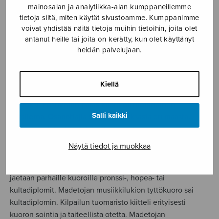
mainosalan ja analytiikka-alan kumppaneillemme
Espanjassa
4.5.2017
tietoja siitä, miten käytät sivustoamme. Kumppanimme
voivat yhdistää näitä tietoja muihin tietoihin, joita olet
antanut heille tai joita on kerätty, kun olet käyttänyt
heidän palvelujaan.
Madetojan musiikkilukion tyttökuoro voitti oman sarjansa
Malagassa 26.–30.4. pidetyssä kansainvälisessä Canta en
Primavera -kuorokilpailussa. Tyttökuoro sijoittui
Kiellä
kokonaispisteissä koko festivaalin neljänneksi parhaaksi
kuoroksi. Festivaalin paras kuoro oli ruotsalainen
Salli kaikki
Korallerna. Osanottajia oli 26 kahdeksasta eri maasta.
Kyseessä oli luokittelukilpailu, jossa tuomaristo antaa
kuoroille pisteitä musiikin taidollisista osa-alueista eli
Näytä tiedot ja muokkaa
sävelpuhtaudesta, soinnista, taiteellisesta ilmaisusta ja
nuottikuvan noudattamisesta. Pisteiden perusteella
jaetaan parhaille kuoroille pronssi-, hopea- tai
kultadiplomit. Madetojan musiikkilukion tyttökuoro sai
kultadiplomin. Kilpailun tuomaristo kiitteli erityisesti
kuoron sointia ja taiteellista otetta. Madetojan