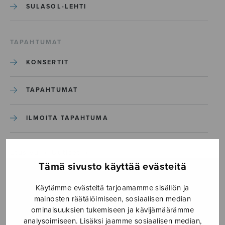
SULASOL-LEHTI
TAPAHTUMAT
KONSERTIT
TAPAHTUMAT
ILMOITA TAPAHTUMA
Etusivu
›
Uutiset
›
Madetojan musiikkilukion tyttökuoro menestyi
Tämä sivusto käyttää evästeitä
Espanjassa
Käytämme evästeitä tarjoamamme sisällön ja
mainosten räätälöimiseen, sosiaalisen median
Madetojan musiikkilukion
ominaisuuksien tukemiseen ja kävijämäärämme
tyttökuoro menestyi
analysoimiseen. Lisäksi jaamme sosiaalisen median,