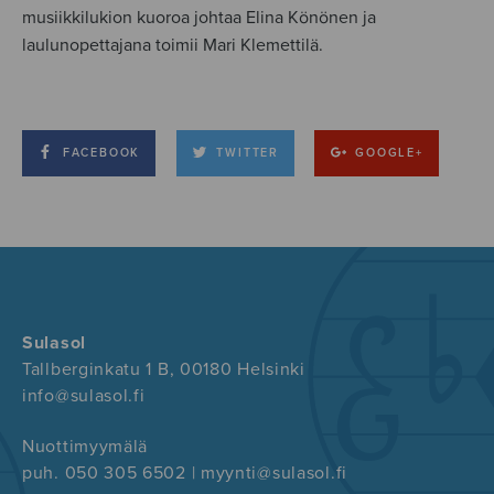
musiikkilukion kuoroa johtaa Elina Könönen ja
laulunopettajana toimii Mari Klemettilä.
FACEBOOK
TWITTER
GOOGLE+
Sulasol
Tallberginkatu 1 B, 00180 Helsinki
info@sulasol.fi
Nuottimyymälä
puh. 050 305 6502 | myynti@sulasol.fi