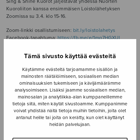
Sing & Shine Kuorot järjestävät yhdessä Nuorten
Kuoroliiton kanssa ensimmäisen Loistolähetyksen
Zoomissa su 3.4. klo 15-16.
Zoom-linkki osallistumiseen:
bit.ly/loistolahetys
Facebook-tapahtuma:
https://fb.me/e/1mg7HGXUl
Tarjoamme Loistolähetyksessä maistiaisen
Tämä sivusto käyttää evästeitä
laulujuhlatunnelmasta ja rohkaisemme vielä kaikkia
kuoroja ilmoittautumaan mukaan! Toivotamme
Käytämme evästeitä tarjoamamme sisällön ja
lähetykseen tervetulleiksi kaikki kuorolaiset ja
mainosten räätälöimiseen, sosiaalisen median
kuoronjohtajat ikään, paikkakuntaan ja kuoromuotoon
ominaisuuksien tukemiseen ja kävijämäärämme
katsomatta! Lähetyksessä opetellaan yhdessä
analysoimiseen. Lisäksi jaamme sosiaalisen median,
Laulujuhlien avajaiskonsertin Sessere eeye sekä
mainosalan ja analytiikka-alan kumppaneillemme
tietoja siitä, miten käytät sivustoamme. Kumppanimme
loppuhuipennuskonsertin Tumba oye -laulut
voivat yhdistää näitä tietoja muihin tietoihin, joita olet
liikuntoineen Sanna Valvanteen ja Kirsi Kaunismäki-
antanut heille tai joita on kerätty, kun olet käyttänyt
Suhosen ohjauksessa. Voit osallistua etätapahtumaan
heidän palvelujaan.
yksin, yhdessä kuorosi kanssa tai koko perheen voimin,
vaikka et olisikaan ilmoittautunut tai tulossa Sulasolin