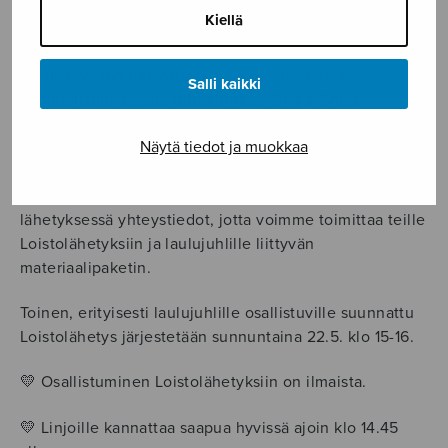
laulu- ja soittojuhlille.
Kiellä
Loistolähetys on Sanna Valvanteen kehittämä
osallistava hybridityöpaja, joka on myös oiva
Salli kaikki
mahdollisuus päästä tutustumaan Sing & Shine -
kuoromenetelmään, hauskoihin lämmittelyharjoituksiin
Näytä tiedot ja muokkaa
ja lähetyksessä esiintyviin Sing & Shine Kuorolaisiin
Espoosta. Nuorten Kuoroliiton jäsenkuoroilta ja muilta
Laulu- ja soittojuhlille lähteviltä kuorolaisilta keräämme
lähetyksessä yhteystiedot, jotta voimme toimittaa teille
Loistolähetyksiin ja laulujuhlille liittyvän
materiaalipaketin.
Toinen, erityisesti laulujuhlille osallistuville suunnattu
Loistolähetys järjestetään sunnuntaina 22.5. klo 15-16.
💛 Osallistuminen Loistolähetyksiin on ilmaista.
💛 Linjoille kannattaa saapua hyvissä ajoin klo 14.45