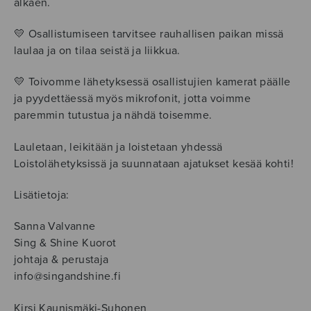
alkaen.
💛 Osallistumiseen tarvitsee rauhallisen paikan missä
laulaa ja on tilaa seistä ja liikkua.
💛 Toivomme lähetyksessä osallistujien kamerat päälle
ja pyydettäessä myös mikrofonit, jotta voimme
paremmin tutustua ja nähdä toisemme.
Lauletaan, leikitään ja loistetaan yhdessä
Loistolähetyksissä ja suunnataan ajatukset kesää kohti!
Lisätietoja:
Sanna Valvanne
Sing & Shine Kuorot
johtaja & perustaja
info@singandshine.fi
Kirsi Kaunismäki-Suhonen