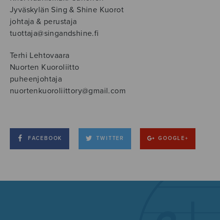
Jyväskylän Sing & Shine Kuorot
johtaja & perustaja
tuottaja@singandshine.fi
Terhi Lehtovaara
Nuorten Kuoroliitto
puheenjohtaja
nuortenkuoroliittory@gmail.com
FACEBOOK
TWITTER
GOOGLE+