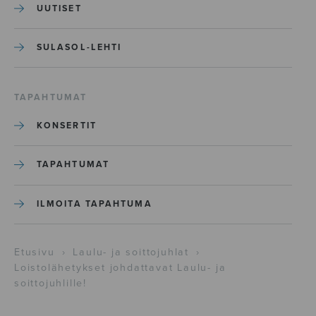
UUTISET
SULASOL-LEHTI
TAPAHTUMAT
KONSERTIT
TAPAHTUMAT
ILMOITA TAPAHTUMA
Etusivu
›
Laulu- ja soittojuhlat
›
Loistolähetykset johdattavat Laulu- ja
soittojuhlille!