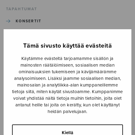
TAPAHTUMAT
KONSERTIT
TAPAHTUMAT
Tämä sivusto käyttää evästeitä
ILMOITA TAPAHTUMA
Käytämme evästeitä tarjoamamme sisällön ja
mainosten räätälöimiseen, sosiaalisen median
ominaisuuksien tukemiseen ja kävijämäärämme
Etusivu
›
Media
›
Nella Moisseinen
analysoimiseen. Lisäksi jaamme sosiaalisen median,
mainosalan ja analytiikka-alan kumppaneillemme
Nella Moisseinen
tietoja siitä, miten käytät sivustoamme. Kumppanimme
voivat yhdistää näitä tietoja muihin tietoihin, joita olet
antanut heille tai joita on kerätty, kun olet käyttänyt
18.5.2026
heidän palvelujaan.
Kiellä