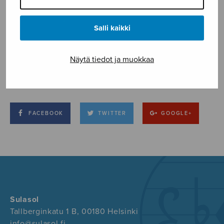
Salli kaikki
Näytä tiedot ja muokkaa
FACEBOOK
TWITTER
GOOGLE+
Sulasol
Tallberginkatu 1 B, 00180 Helsinki
info@sulasol.fi