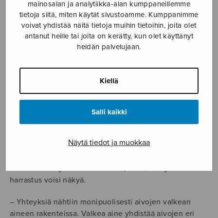
mainosalan ja analytiikka-alan kumppaneillemme
tietoja siitä, miten käytät sivustoamme. Kumppanimme
Pidempään kuorolaulua harrastaneilla kuorolaulun
voivat yhdistää näitä tietoja muihin tietoihin, joita olet
todettiin myös olevan yhteydessä
antanut heille tai joita on kerätty, kun olet käyttänyt
muistisuoriutumiseen ja sanasujuvuuteen.
heidän palvelujaan.
– Sanasujuvuutta testattiin esimerkiksi tehtävällä, jossa
tietyllä tehtävänannolla piti tuottaa mahdollisimman
Kiellä
monta sanaa yhden minuutin aikana, Moisseinen
valottaa tutkimustilannetta.
Salli kaikki
Suurimmat yllätykset tutkimustuloksissa liittyivät
aivojen rakenteeseen. Etukäteen tiedettiin, että
Näytä tiedot ja muokkaa
musiikki aktivoi aivoja monipuolisesti ja laaja-alaisesti.
Tässä tutkimuksessa keskityttiin kuitenkin kuorolaulun
vaikutukseen ja kartoitettiin sitä, missä aivojen osissa
harrastus voisi näkyä.
– Yhteyksiä nähtiin monipuolisesti aivojen valkean
aineen rakenteissa. Valkea aine yhdistää aivojen eri