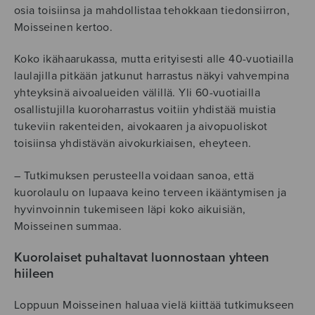
osia toisiinsa ja mahdollistaa tehokkaan tiedonsiirron,
Moisseinen kertoo.
Koko ikähaarukassa, mutta erityisesti alle 40-vuotiailla
laulajilla pitkään jatkunut harrastus näkyi vahvempina
yhteyksinä aivoalueiden välillä. Yli 60-vuotiailla
osallistujilla kuoroharrastus voitiin yhdistää muistia
tukeviin rakenteiden, aivokaaren ja aivopuoliskot
toisiinsa yhdistävän aivokurkiaisen, eheyteen.
– Tutkimuksen perusteella voidaan sanoa, että
kuorolaulu on lupaava keino terveen ikääntymisen ja
hyvinvoinnin tukemiseen läpi koko aikuisiän,
Moisseinen summaa.
Kuorolaiset puhaltavat luonnostaan yhteen
hiileen
Loppuun Moisseinen haluaa vielä kiittää tutkimukseen