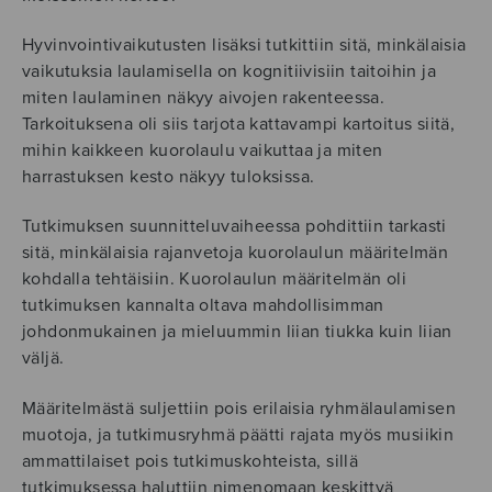
Hyvinvointivaikutusten lisäksi tutkittiin sitä, minkälaisia
vaikutuksia laulamisella on kognitiivisiin taitoihin ja
miten laulaminen näkyy aivojen rakenteessa.
Tarkoituksena oli siis tarjota kattavampi kartoitus siitä,
mihin kaikkeen kuorolaulu vaikuttaa ja miten
harrastuksen kesto näkyy tuloksissa.
Tutkimuksen suunnitteluvaiheessa pohdittiin tarkasti
sitä, minkälaisia rajanvetoja kuorolaulun määritelmän
kohdalla tehtäisiin. Kuorolaulun määritelmän oli
tutkimuksen kannalta oltava mahdollisimman
johdonmukainen ja mieluummin liian tiukka kuin liian
väljä.
Määritelmästä suljettiin pois erilaisia ryhmälaulamisen
muotoja, ja tutkimusryhmä päätti rajata myös musiikin
ammattilaiset pois tutkimuskohteista, sillä
tutkimuksessa haluttiin nimenomaan keskittyä