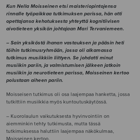
Kun Nella Moisseinen etsi maisteriopintojensa
rinnalle työpaikkaa tutkimuksen parissa, hän otti
opettajansa kehotuksesta yhteyttä kognitiivisen
aivotieteen yksikön johtajaan Mari Tervaniemeen.
– Sain yksiköstä ihanan vastauksen ja pääsin heti
töihin tutkimusryhmään, jossa oli alkamassa
tutkimus musiikkiin liittyen. Se johdatti minut
musiikin pariin, ja valmistumisen jälkeen jatkoin
musiikin ja neurotieteen parissa, Moisseinen kertoo
polustaan aiheen pariin.
Moisseisen tutkimus oli osa laajempaa hanketta, jossa
tutkittiin musiikkia myös kuntoutuskäytössä.
– Kuorolaulun vaikutuksesta hyvinvointiin on
aiemminkin tehty tutkimusta, mutta tässä
tutkimuksessa haluttiin laajempaa näkökulmaa,
Moisseinen kertoo.