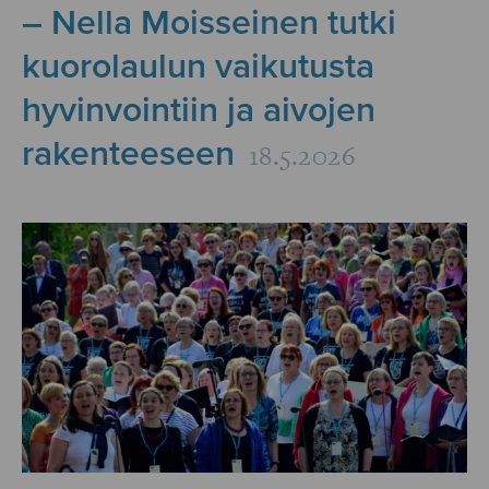
– Nella Moisseinen tutki
kuorolaulun vaikutusta
hyvinvointiin ja aivojen
rakenteeseen
18.5.2026