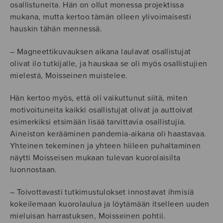
osallistuneita. Hän on ollut monessa projektissa
mukana, mutta kertoo tämän olleen ylivoimaisesti
hauskin tähän mennessä.
– Magneettikuvauksen aikana laulavat osallistujat
olivat ilo tutkijalle, ja hauskaa se oli myös osallistujien
mielestä, Moisseinen muistelee.
Hän kertoo myös, että oli vaikuttunut siitä, miten
motivoituneita kaikki osallistujat olivat ja auttoivat
esimerkiksi etsimään lisää tarvittavia osallistujia.
Aineiston kerääminen pandemia-aikana oli haastavaa.
Yhteinen tekeminen ja yhteen hiileen puhaltaminen
näytti Moisseisen mukaan tulevan kuorolaisilta
luonnostaan.
– Toivottavasti tutkimustulokset innostavat ihmisiä
kokeilemaan kuorolaulua ja löytämään itselleen uuden
mieluisan harrastuksen, Moisseinen pohtii.