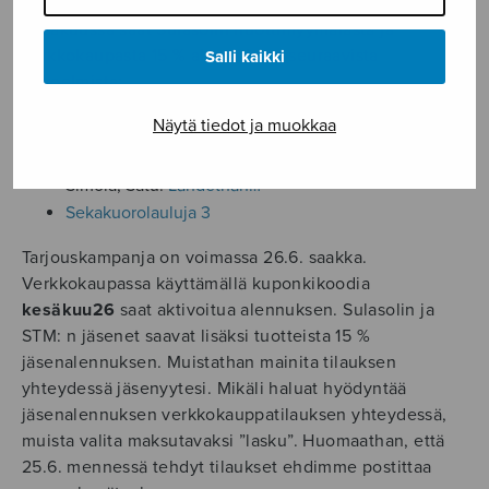
Kesäkuussa saat Sulasolin nuottimyymälästä ja
verkkokaupasta 15 % alennuksen seuraavista
Salli kaikki
kokoelmista:
Näytä tiedot ja muokkaa
Hakkarainen, Samuli (sov.):
Sua tervehdin – lauluja
mieskuoroille
Simola, Satu:
Lähdethän…
Sekakuorolauluja 3
Tarjouskampanja on voimassa 26.6. saakka.
Verkkokaupassa käyttämällä kuponkikoodia
kesäkuu26
saat aktivoitua alennuksen. Sulasolin ja
STM: n jäsenet saavat lisäksi tuotteista 15 %
jäsenalennuksen. Muistathan mainita tilauksen
yhteydessä jäsenyytesi. Mikäli haluat hyödyntää
jäsenalennuksen verkkokauppatilauksen yhteydessä,
muista valita maksutavaksi ”lasku”. Huomaathan, että
25.6. mennessä tehdyt tilaukset ehdimme postittaa