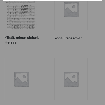
Ylistä, minun sieluni,
Yodel Crossover
Herraa