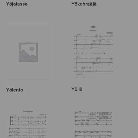
Yöjalassa
Yökehrääjä
Yöllä
Yölento