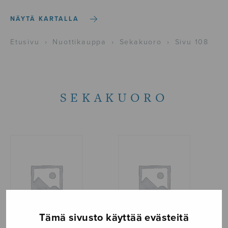
NÄYTÄ KARTALLA
Etusivu
›
Nuottikauppa
›
Sekakuoro
›
Sivu 108
SEKAKUORO
Tämä sivusto käyttää evästeitä