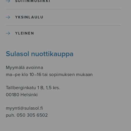
SOITINMUSIIKKI
YKSINLAULU
YLEINEN
Sulasol nuottikauppa
Myymälä avoinna
ma–pe klo 10–16 tai sopimuksen mukaan
Tallberginkatu 1 B, 1,5 krs.
00180 Helsinki
myynti@sulasol.fi
puh. 050 305 6502