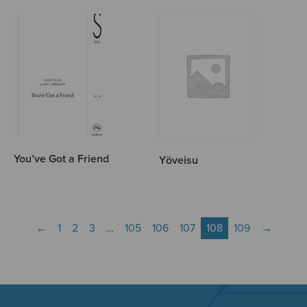
You’ve Got a Friend
Yöveisu
←
1
2
3
…
105
106
107
108
109
→