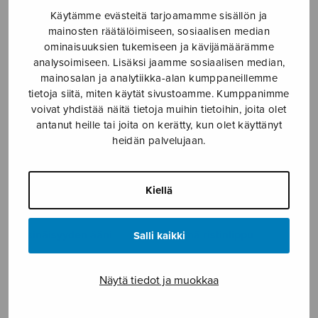
Käytämme evästeitä tarjoamamme sisällön ja
Yksi on Herra
Yksi ruusu on kasvanut
mainosten räätälöimiseen, sosiaalisen median
laaksossa
ominaisuuksien tukemiseen ja kävijämäärämme
analysoimiseen. Lisäksi jaamme sosiaalisen median,
mainosalan ja analytiikka-alan kumppaneillemme
tietoja siitä, miten käytät sivustoamme. Kumppanimme
voivat yhdistää näitä tietoja muihin tietoihin, joita olet
antanut heille tai joita on kerätty, kun olet käyttänyt
heidän palvelujaan.
Kiellä
Yksinäisyyden ääni
Ylennä ristinlippu
Salli kaikki
Näytä tiedot ja muokkaa