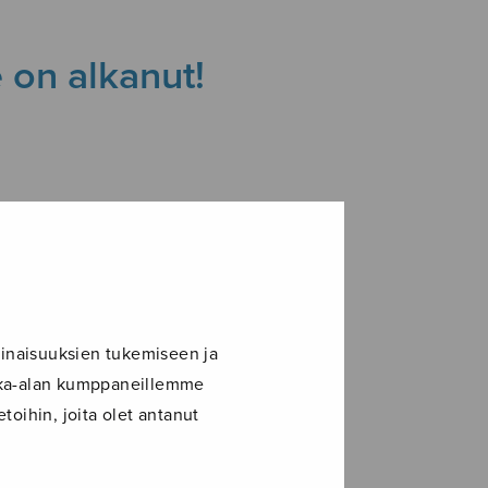
e on alkanut!
inaisuuksien tukemiseen ja
ikka-alan kumppaneillemme
toihin, joita olet antanut