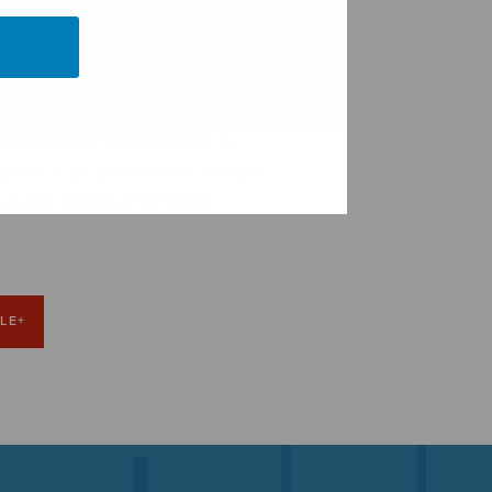
lle 9.-12.6.2022 Jyväskylässä on
katauluista, konserteista ja
uhlat.fi
, ja päivitämme tietoja
mukaan juhlatunnelmaan!
LE+