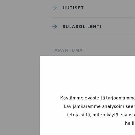
UUTISET
SULASOL-LEHTI
TAPAHTUMAT
KONSERTIT
TAPAHTUMAT
Käytämme evästeitä tarjoamamme s
ILMOITA TAPAHTUMA
kävijämäärämme analysoimiseen.
tietoja siitä, miten käytät siv
heil