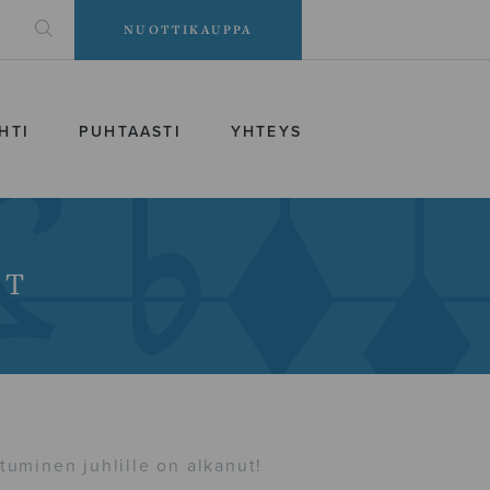
NUOTTIKAUPPA
HTI
PUHTAASTI
YHTEYS
AT
tuminen juhlille on alkanut!