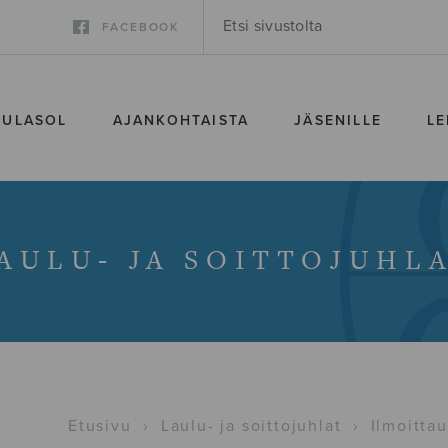
FACEBOOK
SULASOL
AJANKOHTAISTA
JÄSENILLE
LE
AULU- JA SOITTOJUHL
Etusivu
›
Laulu- ja soittojuhlat
›
Ilmoittau