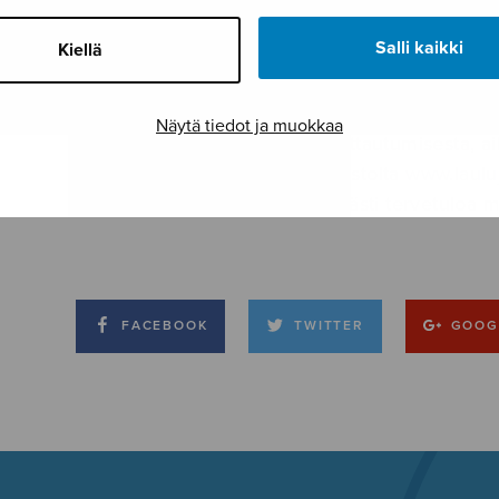
Salli kaikki
Kiellä
Lähtölaskenta Sulasol 100 Laulu- ja soittojuhli
Näytä tiedot ja muokkaa
polkaistu käyntiin! Tietoa ilmoittautumisesta, ai
yhteisohjelmistosta löytyy sivustolta
www.lauluj
valmistelun edetessä. Lämpimästi tervetuloa 
FACEBOOK
TWITTER
GOOG