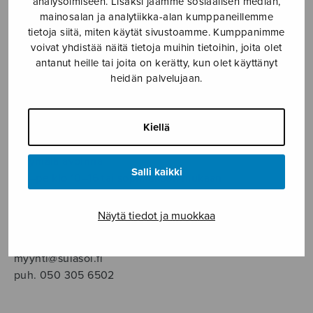
analysoimiseen. Lisäksi jaamme sosiaalisen median,
SOITINMUSIIKKI
mainosalan ja analytiikka-alan kumppaneillemme
tietoja siitä, miten käytät sivustoamme. Kumppanimme
YKSINLAULU
voivat yhdistää näitä tietoja muihin tietoihin, joita olet
antanut heille tai joita on kerätty, kun olet käyttänyt
heidän palvelujaan.
YLEINEN
Sulasol nuottikauppa
Kiellä
Myymälä avoinna
Salli kaikki
ma–pe klo 10–16 tai sopimuksen mukaan
Tallberginkatu 1 B, 1,5 krs.
Näytä tiedot ja muokkaa
00180 Helsinki
myynti@sulasol.fi
puh. 050 305 6502