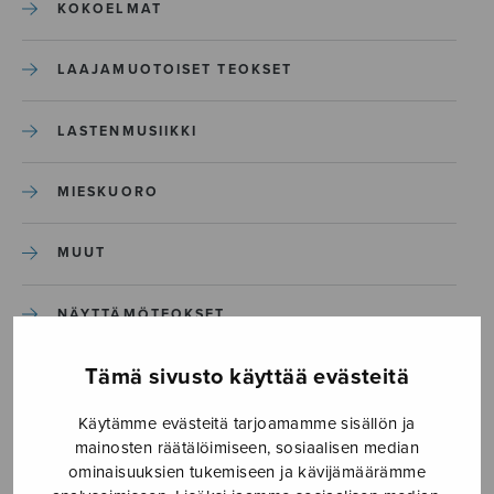
KOKOELMAT
LAAJAMUOTOISET TEOKSET
LASTENMUSIIKKI
MIESKUORO
MUUT
NÄYTTÄMÖTEOKSET
Tämä sivusto käyttää evästeitä
SEKAKUORO
Käytämme evästeitä tarjoamamme sisällön ja
SOITINKOULUT JA OPPAAT
mainosten räätälöimiseen, sosiaalisen median
ominaisuuksien tukemiseen ja kävijämäärämme